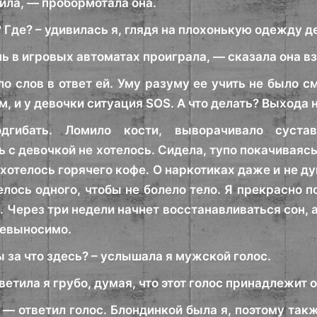
тила, — пробормотала она.
 Где? – удивилась я, глядя на плохонькую одежду д
нь в игровых автоматах проиграла, — сказала она в
ло слов в ответ ей. Уму разуму ее учить не было с
м, и у девочки ситуация SOS. А что делать? Выхода н
одгибать. Ломило кости, выворачивало суст
 с девочкой не хотелось. Сидела, тупо покачиваясь
хотелось горячего кофе. О наркотиках даже и не ду
телось одного, чтобы не болело тело. Я прекрасно 
 Через три недели начнет восстанавливаться сон, а
Невыносимо.
 за что здесь? – услышала я мужской голос.
ветила я грубо, думая, что этот голос принадлежит
 — ответил голос. Блондинкой была я, поэтому так