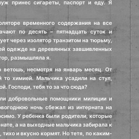
муж принес сигареты, паспорт и еду. Я
золяторе временного содержания на все
ачают по десять – пятнадцать суток и
дует через изолятор транзитом на тюрьму,
хней одежде на деревянных завшивленных
ятор, размышляла я.
 ветошь, несмотря на январь месяц. От
 то химией. Мальчика усадили на стул,
й. Господи, тебя то за что сюда?
кали добровольные помощники милиции и
овогоднюю ночь сбежал из интерната на
осимо. У ребенка были родители, которые
рнате, а на выходные мальчика забирала к
, тихо и вкусно кормят. Но тетя, по каким-