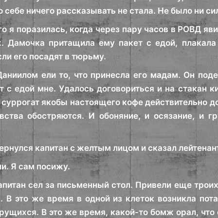
о себе ничего рассказывать не стала. Не было ни си
го я поразилась, когда через пару часов в РОВД яв
х. Дамочка притащила ему пакет с едой, плакала
ли его посадят в тюрьму.
аниилом ели то, что принесла его мадам. Он поде
т с едой мне. Удалось договориться и на стакан ки
т суррогат якобы настоящего кофе действительно 
вства обостряются. И обоняние, и осязание, и гр
ернулся капитан с желтым лицом и сказал лейтенан
и. Я сам посижу.
апитан сел за письменный стол. Привели еще троих
 В это же время в одной из клеток возникла пот
рущихся. В это же время, какой-то бомж орал, что 