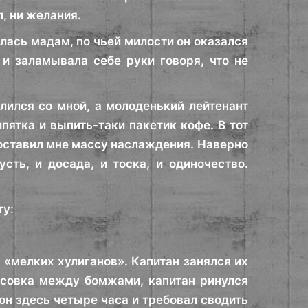
л, ни желания.
илась мадам, по чьей милости он оказался
 и заламывала себе руки говоря, что не
лился со мной, а молоденький лейтенант
пятка и выпить-таки пакетик кофе. В тот
доставил мне массу наслаждения. Наверно
усть, и досада, и тоска, и одиночество.
ту:
 «мелких хулиганов». Капитан занялся их
асовка между бомжами, капитан ринулся
он здесь четыре часа и требовал сводить