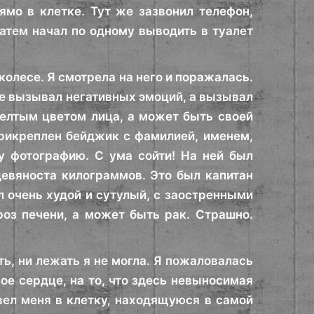
ямо в клетке. Тут же зазвонил телефон,
Затем начал по одному выводить в туалет
 колесе. Я смотрела на него и поражалась.
 не вызывал негативных эмоций, а вызывал
елтым цветом лица, а может быть своей
 прикреплен бейджик с фамилией, именем,
у фотографию. С ума сойти! На ней был
евяноста килограммов. Это был капитан
л очень худой и сутулый, с заостренными
роз печени, а может быть рак. Страшно.
ть, ни лежать я не могла. Я пожаловалась
ьное сердце, на то, что здесь невыносимая
увел меня в клетку, находящуюся в самой