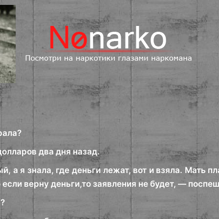
рала?
долларов два дня назад.
й, а я знала, где деньги лежат, вот и взяла. Мать п
о если верну деньги,то заявления не будет, — посп
а?