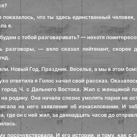
ся?
 показалось, что ты здесь единственный человек, 
ла я.
 будем с тобой разговаривать? — нехотя поинтересо
 разговоры, — вяло сказал лейтенант, скорее д
унд.
али. Новый Год. Праздник. Веселье, а мы в этом бо
хо ответила я Голос начал свой рассказ. Оказалось
 город Ч. с Дальнего Востока. Жил с женщиной па
 на родину. Она начала слезно умолять парня не ос
писала на него заявление об изнасиловании. И за
, где он с ней жил, за двенадцать часов до отправ
чилась.
му посочувствовала. И его истории, и тому, как с 