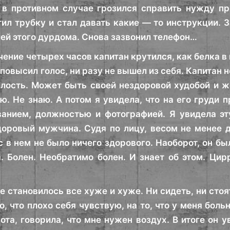
, в противном случае грозился справить нужду пр
тил трубку и стал давать какие — то инструкции. 
лей этого дурдома. Снова зазвонил телефон…
ечение четырех часов капитан крутился, как белка в
 повысил голос, ни разу не вышел из себя. Капитан
лость. Может быть своей нездоровой худобой и ж
ю. Не знаю. А потом я увидела, что на его груди
ванием, должностью и фотографией. Я увидела эт
оровый мужчина. Судя по лицу, весом не менее д
с в нем не было ничего здорового. Наоборот, он бы
. Болен. Необратимо болен. И знает об этом. Цир
е становилось все хуже и хуже. Ни сидеть, ни стоя
о, что плохо себя чувствую, на то, что у меня бол
ота, говорила, что мне нужен воздух. В итоге он 