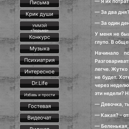
— Я их потра
Письма
— За два дня?
Крик души
— За один де
УММЭЙ
«Тюрьма»
У меня не бы
Конкурс
глупо. В обще
Музыка
Начинало п
Психиатрия
Разговаривать
легче. Жутко 
Интересное
не будет. Хо
Dr.Life
через неделю.
эти недели? 
Избавь и прости
— Девочка, ты
Гостевая
— Какая? – от
Видеочат
— Беленькая,