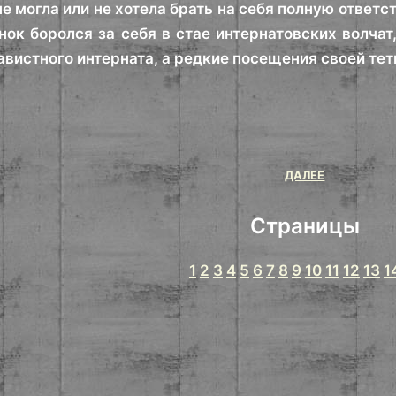
е могла или не хотела брать на себя полную ответс
нок боролся за себя в стае интернатовских волчат,
авистного интерната, а редкие посещения своей тет
ДАЛЕЕ
Страницы
1
2
3
4
5
6
7
8
9
10
11
12
13
1