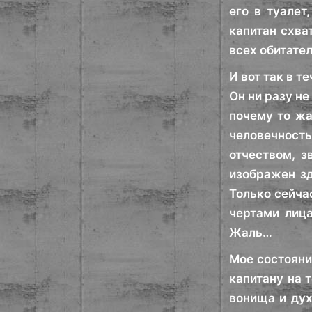
его в туалет
капитан схва
всех обитате
И вот так в т
Он ни разу не
почему то жа
человечность
отчеством, з
изображен зд
Только сейча
чертами лица
Жаль…
Мое состояни
капитану на т
вонища и дух