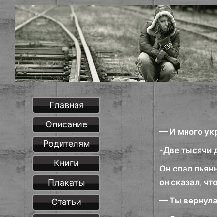
Главная
Описание
— И много ук
Родителям
-Две тысячи 
Книги
Он спал пьяны
Плакаты
он сказал, чт
— Ты вернул
Статьи