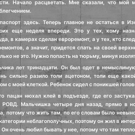
сти. Начало расцветать. Мне сказали, что мой 
облегчением.
паспорт здесь. Теперь главное не остаться в И
коих еще неделя впереди. Это у тех, кому назн
да, в камерах сделан евроремонт, а у тех, кто сле
ремонтов, а значит, придется спать на своей вер
олько не это. Нужно попасть на тюрьму, минуя изол
чика лет тринадцати. Он был одет в немыслимую
нь сильно разило толи ацетоном, толи еще какой
м с моей клеткой. Ребенок сидел с поникшей голово
то пацан нюхал клей в подъезде, где его засту
в РОВД. Мальчишка четыре дня назад, прямо в н
а, потому что жить там, по его словам было невын
 категории неблагополучных, поэтому он жил в инте
. Он очень любил бывать у нее, потому что там тепло