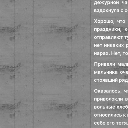
дежурной ча
вздохнула с 
Хорошо, что 
праздники, 
отправляют ту
нет никаких 
нарах. Нет, т
Привели маль
мальчика оче
стоявший рядо
Оказалось, ч
приволокли 
вольные хлеб
относились к
себе его тетя