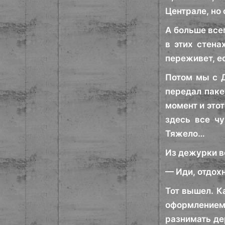
Централе, но 
А больше все
в этих стена
переживет, ес
Потом мы с Д
передал паке
момент и это
здесь все чу
Тяжело…
Из дежурки в
— Иди, отдохн
Тот вышел. К
оформлением.
разнимать де