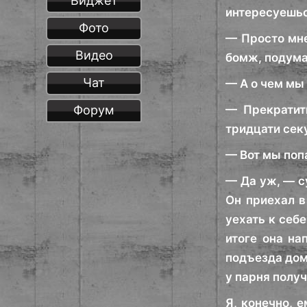
Виджет
интересуешь
Фото
— Просто мне
Видео
бомж, подума
Чат
— А о чем мы
Форум
— Прекратить
тридцати сек
— Вот мы поп
— Да уж, — су
Он приехал в
уехать к себе
итоге она на
подъезда дома
у парня полу
Я, конечно, е