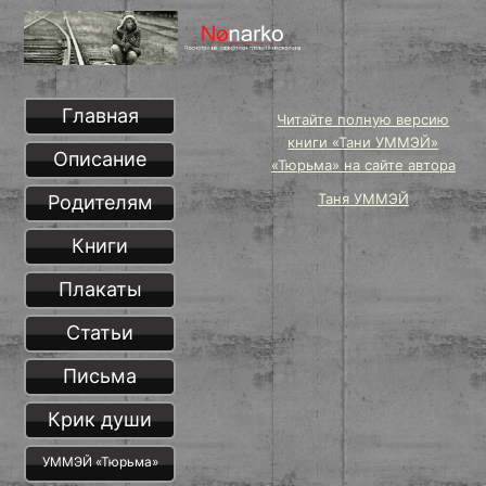
Главная
Читайте полную версию
книги «Тани УММЭЙ»
Описание
«Тюрьма» на сайте автора
Таня УММЭЙ
Родителям
Книги
Плакаты
Статьи
Письма
Крик души
УММЭЙ «Тюрьма»