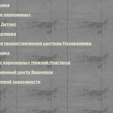
шака
е наркоманы»
 Детокс
арлиева
я предоставленная центром Назаралиева
ника
е наркоманы» Нижний Новгород
ционный центр Вишневое
левой зависимости