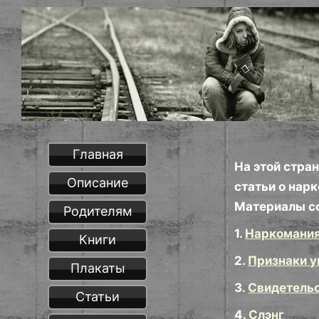
Главная
На этой стра
Описание
статьи о нар
Материалы со
Родителям
1.
Наркомания
Книги
2.
Признаки у
Плакаты
3.
Свидетель
Статьи
4.
Слэнг