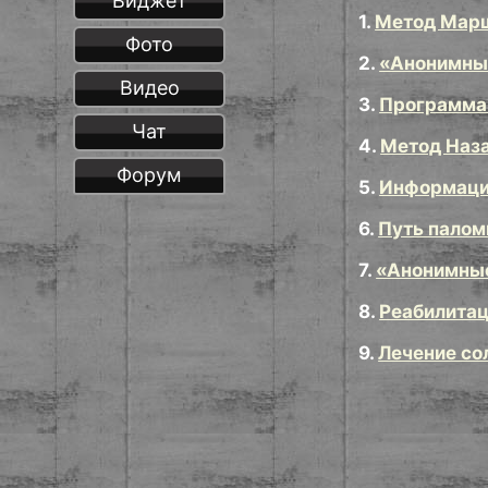
Виджет
1.
Метод Мар
Фото
2.
«Анонимны
Видео
3.
Программа
Чат
4.
Метод Наз
Форум
5.
Информаци
6.
Путь палом
7.
«Анонимны
8.
Реабилита
9.
Лечение со