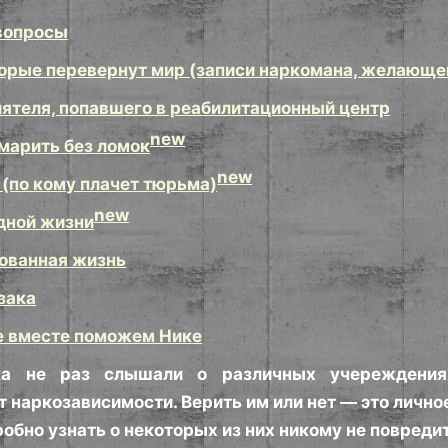
вопросы
торые перевернут мир (записи наркомана, желающе
ятеля, попавшего в реабилитационный центр
new
марить без ломок
new
 (по кому плачет тюрьма)
new
дной жизни
ованная жизнь
зака
е вместе поможем Нике
ка не раз слышали о различных учереждени
т наркозависимости. Верить им или нет — это лично
обно узнать о некоторых из них никому не повредит