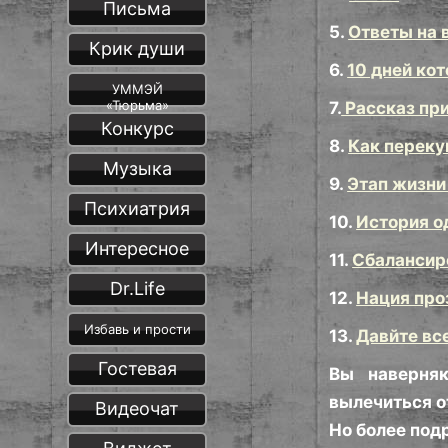
Письма
5.
Ответы на 
Крик души
6.
10 дней ко
УММЭЙ
«Тюрьма»
7.
Рассказ при
Конкурс
8.
Как переку
Музыка
9.
Этап жизни
Психиатрия
10.
История о
Интересное
11.
Сбалансир
Dr.Life
12.
Нация про
Избавь и прости
13.
Давйте вс
Гостевая
Вы наверня
вылечиться о
Видеочат
Но более подр