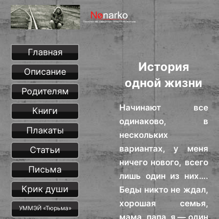
Главная
История
Описание
одной жизни
Родителям
Начинают все
Книги
одинаково, в
Плакаты
нескольких
вариантах, у меня
Статьи
ничего нового, всего
Письма
лишь один из них….
Крик души
Беды никто не ждал,
хорошая семья,
УММЭЙ «Тюрьма»
мама, папа, я — один