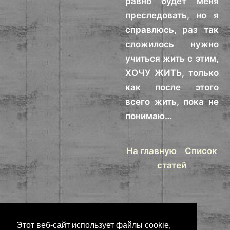
равно будет меня
преследовать, но я
справлюсь, раз так
сложилось нужно
учиться жить с этим,
ХОЧУ ЖИТЬ, только
как после этого
всего жить, пока не
понимаю…
На главную
Список
статей
Этот веб-сайт использует файлы cookie,