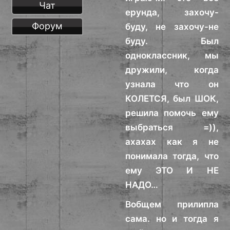
Чат
ерунда, захочу-
Форум
буду, не захочу-не
буду. Был
одноклассник, мы
дружили, когда
узнала что он
КОЛЕТСЯ, был ШОК,
решила помочь ему
выбраться =)),
ахахах как я не
понимала тогда, что
ему ЭТО И НЕ
НАДО…
Вобщем прилипла
сама. но и тогда я