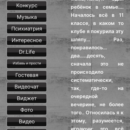
Конкурс
ребёнок в семье….
Началось всё в 11
Музыка
классе, в каком то
Психиатрия
клубе я покурила эту
шляпу… Раз,
Интересное
понравилось…
Dr.Life
два…..десять,
сначала это не
Избавь и прости
происходило
Гостевая
систематически,
Видеочат
так, где-то на
очередной
Виджет
вечерине, не более
Фото
того.. Относилась я к
этому, разумеется,
Видео
играючи: это всё