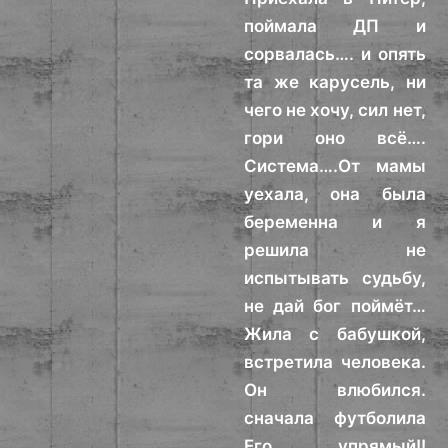
поймала ДП и
сорвалась…. и опять
та же карусель, ни
чего не хочу, сил нет,
гори оно всё….
Система….От мамы
уехала, она была
беременна и я
решила не
испытывать судьбу,
не дай бог поймёт…
Жила с бабушкой,
встретила человека.
Он влюбился.
сначала футболила
Его, упрямый!!