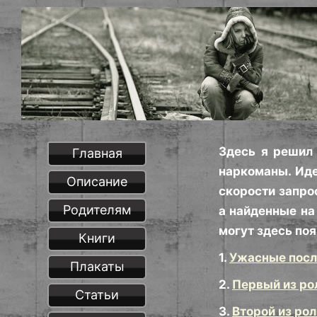
Здесь я решил 
Главная
наркоманы. Иде
Описание
скорости запро
Родителям
а найденные на
могут здесь поя
Книги
1.
Ужасные после
Плакаты
2.
Первый из ро
Статьи
3.
Второй из ро