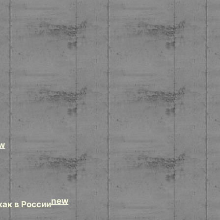
w
new
как в России