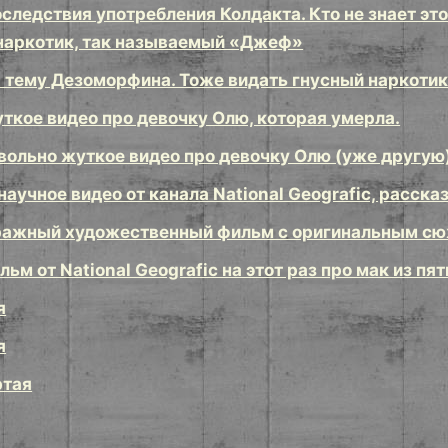
оследствия употребления Колдакта. Кто не знает эт
наркотик, так называемый «Джеф»
 тему Дезоморфина. Тоже видать гнусный наркоти
ткое видео про девочку Олю, которая умерла.
вольно жуткое видео про девочку Олю (уже другую)
научное видео от канала National Geografic, расс
ажный художественный фильм с оригинальным сюж
ьм от National Geografic на этот раз про мак из пя
я
я
ртая