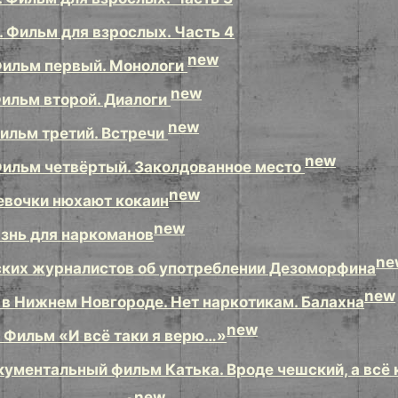
 Фильм для взрослых. Часть 4
new
Фильм первый. Монологи
new
Фильм второй. Диалоги
new
Фильм третий. Встречи
new
Фильм четвёртый. Заколдованное место
new
евочки нюхают кокаин
new
знь для наркоманов
ne
ских журналистов об употреблении Дезоморфина
new
в Нижнем Новгороде. Нет наркотикам. Балахна
new
 Фильм «И всё таки я верю…»
ументальный фильм Катька. Вроде чешский, а всё 
new