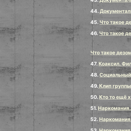
43.
Документаль
44.
Документаль
45.
Что такое д
46.
Что такое д
Что такое дезо
47.
Коаксил. Фи
48.
Социальный 
49.
Клип группы
50.
Кто то ещё 
51.
Наркомания.
52.
Наркомания.
53.
Наркомания.