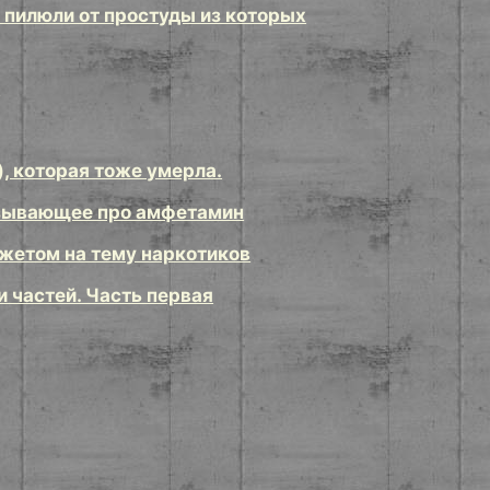
о пилюли от простуды из которых
к
, которая тоже умерла.
казывающее про амфетамин
етом на тему наркотиков
ти частей. Часть первая