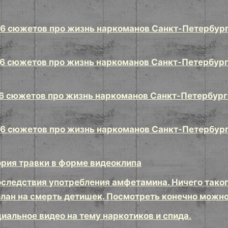
 6 сюжетов про жизнь наркоманов Санкт-Петербург
 6 сюжетов про жизнь наркоманов Санкт-Петербург
 6 сюжетов про жизнь наркоманов Санкт-Петербург
 6 сюжетов про жизнь наркоманов Санкт-Петербург
ория травки в форме видеоклипа
оследствия употребления амфетамина. Ничего такого
елан на смерть детишек. Посмотреть конечно можно
иальное видео на тему наркотиков и спида.