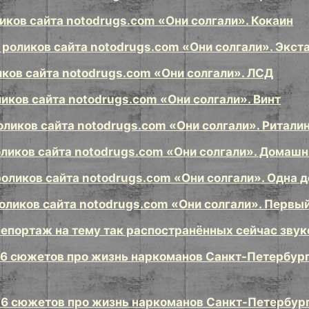
ликов сайта notodrugs.com «Они солгали». Кокаин
 роликов сайта notodrugs.com «Они солгали». Экст
иков сайта notodrugs.com «Они солгали». ЛСД
иков сайта notodrugs.com «Они солгали». Винт
оликов сайта notodrugs.com «Они солгали». Ритали
оликов сайта notodrugs.com «Они солгали». Домашн
оликов сайта notodrugs.com «Они солгали». Одна д
оликов сайта notodrugs.com «Они солгали». Первый
епортаж на тему так распостранённых сейчас звуко
 6 сюжетов про жизнь наркоманов Санкт-Петербург
 6 сюжетов про жизнь наркоманов Санкт-Петербург