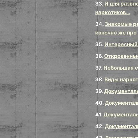
33.
И для развл
наркотиков…
34.
Знакомые ре
конечно же про
35.
Интересный 
36.
Откровенные
37.
Небольшая с
38.
Виды нарко
39.
Документаль
40.
Документаль
41.
Документаль
42.
Документаль