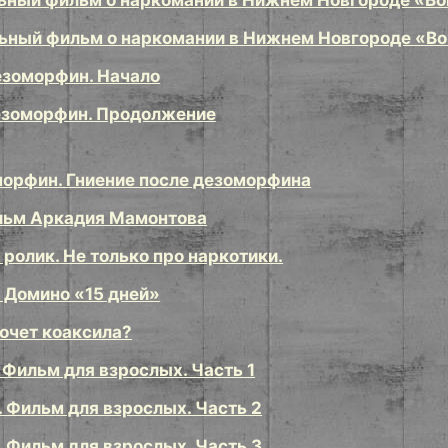
ный фильм о наркомании в Нижнем Новгороде «Вой
ный фильм о наркомании в Нижнем Новгороде «Вой
езоморфин. Начало
езоморфин. Продолжение
морфин. Гниение после дезоморфина
льм Аркадия Мамонтова
ролик. Не только про наркотики.
 Домино «15 дней»
хочет коаксила?
 Фильм для взрослых. Часть 1
 Фильм для взрослых. Часть 2
 Фильм для взрослых. Часть 3