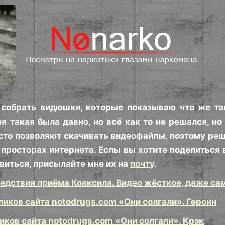
собрать видюшки, которые показываю что же так
я такая была давно, но всё как то не решался, но
сто позволяют скачивать видеофайлы, поэтому реши
 просторах интернета. Еслы вы хотите поделиться
виться, присылайте мне их на
почту
.
дствия приёма Коаксила. Видео жёсткое, даже сам
ликов сайта notodrugs.com «Они солгали». Героин
ликов сайта notodrugs.com «Они солгали». Крэк