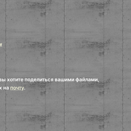
w
вы хотите поделиться вашими файлами,
х на
почту
.