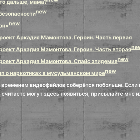
то дальше, мама?
new
безопасности
new
он»
роект Аркадия Мамонтова. Героин. Часть первая
ne
роект Аркадия Мамонтова. Героин. Часть вторая
new
роект Аркадия Мамонтова. Спайс эпидемия
new
ип о наркотиках в мусульманском мире
о временем видеофайлов соберётся побольше. Если 
 считаете могут здесь появиться, присылайте мне и