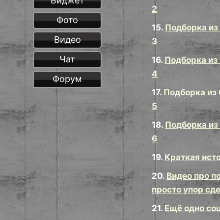
Виджет
2
Фото
15.
Подборка из
Видео
3
Чат
16.
Подборка из
4
Форум
17.
Подборка из
5
18.
Подборка из
6
19.
Краткая ист
20.
Видео про п
просто упор сд
21.
Ещё одно соц