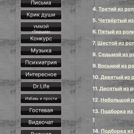
Письма
4.
Третий из ро
Крик души
5.
Четвёртый из
УММЭЙ
6.
Пятый из рол
«Тюрьма»
Конкурс
7.
Шестой из рол
Музыка
8.
Седьмой из р
Психиатрия
9.
Восьмой из р
Интересное
10.
Девятый из р
Dr.Life
11.
Десятый из р
Избавь и прости
12.
Небольшой р
Гостевая
13.
Подборка из
1
Видеочат
14.
Подборка из