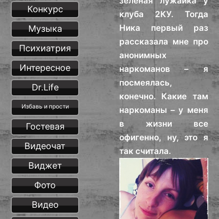
зеленая лужайка у
Конкурс
клуба 2КУ. Тогда
Ника первый раз
Музыка
рассказала мне про
Психиатрия
анонимных
Интересное
наркоманов – я
посмеялась,
Dr.Life
конечно. Какие там
Избавь и прости
наркоманы – у меня
в жизни все
Гостевая
офигенно, ну, это я
Видеочат
так считала.
Виджет
Фото
Видео