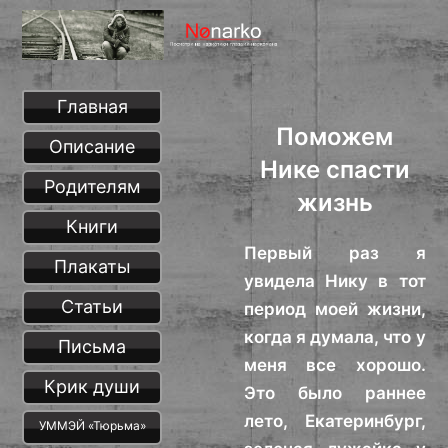
Главная
Поможем
Описание
Нике спасти
Родителям
жизнь
Книги
Первый раз я
Плакаты
увидела Нику в тот
Статьи
период моей жизни,
когда я думала, что у
Письма
меня все хорошо.
Крик души
Это было раннее
лето, Екатеринбург,
УММЭЙ «Тюрьма»