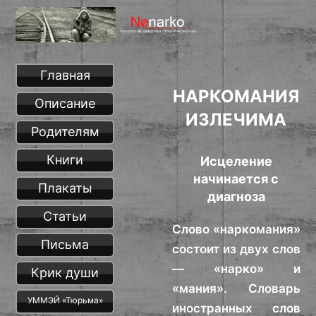
Главная
НАРКОМАНИЯ
Описание
ИЗЛЕЧИМА
Родителям
Книги
Исцеление
начинается с
Плакаты
диагноза
Статьи
Слово «наркомания»
Письма
состоит из двух слов
— «нарко» и
Крик души
«мания». Словарь
УММЭЙ «Тюрьма»
иностранных слов