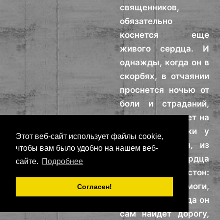
священников,
обязательно
коснется еще
живого сердца. И
однажды, когда он в
скорбях, в отчаянии
проснется ночью от
боли и страданий,
его взгляд упадет на
огонек лампадки у
Этот веб-сайт использует файлы cookie,
лика Спасителя, из
чтобы вам было удобно на нашем веб-
глубины сердца
сайте.
Подробнее
вырвется стон:
«Господи, помоги,
Согласен!
погибаю». И тогда он
сам найдет дорогу,