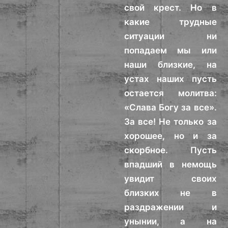
свой крест. Но в
какие трудные
ситуации ни
попадаем мы или
наши близкие, на
устах наших пусть
остается молитва:
«Слава Богу за все».
За все! Не только за
хорошее, но и за
скорбное. Пусть
впадший в немощь
увидит своих
близких не в
раздражении и
унынии, а на