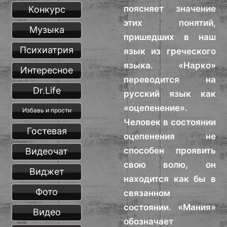
поясняет значение
Конкурс
этих понятий,
Музыка
пришедших в наш
Психиатрия
язык из греческого
языка. «Нарко»
Интересное
переводится на
Dr.Life
русский язык как
«оцепенение».
Избавь и прости
Человек в состоянии
Гостевая
оцепенения не
способен проявить
Видеочат
свою волю, он
Виджет
находится как бы в
Фото
связанном
состоянии. «Мания»
Видео
обозначает