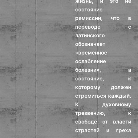
жизнь, и это не
состояние
ремиссии, что в
переводе с
латинского
обозначает
«временное
ослабление
болезни», а
состояние, к
которому должен
стремиться каждый.
К духовному
трезвению, к
свободе от власти
страстей и греха