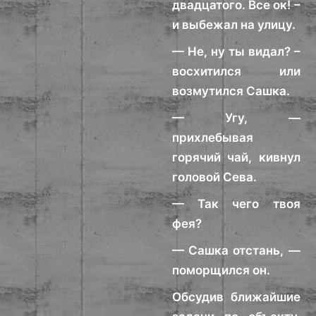
двадцатого. Все ок! –
и выбежал на улицу.
— Не, ну ты видал? –
восхитился или
возмутился Сашка.
— Угу, —
прихлебывая
горячий чай, кивнул
головой Сева.
— Так чего твоя
фея?
— Сашка отстань, —
поморщился он.
Обсудив ближайшие