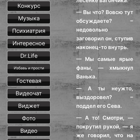
лесенке вагончика:
Конкурс
— Вы что? Вовсю тут
Музыка
обсуждаете? –
недовольно
Психиатрия
заговорил он, ступив
Интересное
наконец-то внутрь.
Dr.Life
— Мы самые ярые
фаны, — хмыкнул
Избавь и прости
Ванька.
Гостевая
— А ты неужто,
Видеочат
выздоровел? –
Виджет
поддел его Сева.
— А то! Смотри, —
Фото
покрутил рукой, — я
Видео
же говорил, что на