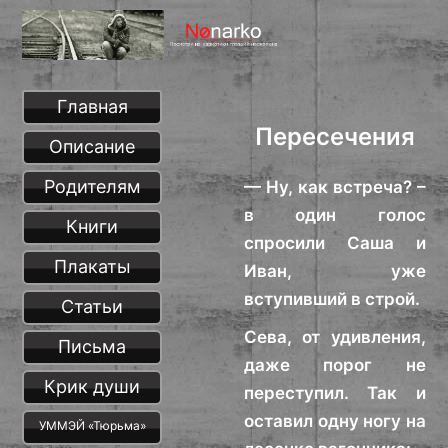
Главная
Пересечения
Описание
Родителям
— Ну, как встреча? –
в один голос
Книги
спросили Саша и
Плакаты
Иван, уже
вступивший в строй.
Статьи
Сева, от удивления,
Письма
даже порог не
Крик души
переступил. Так и
оставил одну ногу на
УММЭЙ «Тюрьма»