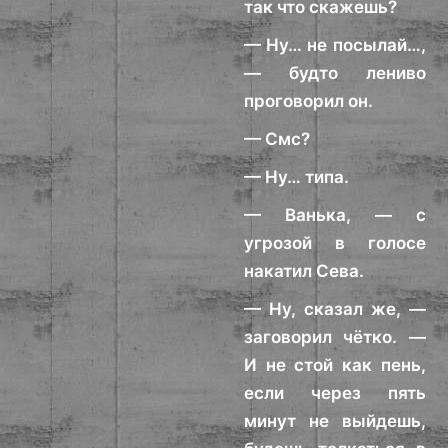
так что скажешь?
— Ну… не посылай…,
— будто лениво
проговорил он.
— Смс?
— Ну… типа.
— Ванька, — с
угрозой в голосе
накатил Сева.
— Ну, сказал же, —
заговорил чётко. —
И не стой как пень,
если через пять
минут не выйдешь,