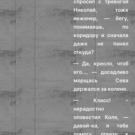
спросил с тревогой
Николай, тоже
инженер, — бегу,
понимаешь, по
коридору и сначала
даже не понял
откуда?
— Да, кресло, чтоб
его…, — досадливо
морщась Сева
держался за колено.
— Класс! –
нерадостно
оповестил Коля, —
давай-ка, я тебе
помогу, отвезу к