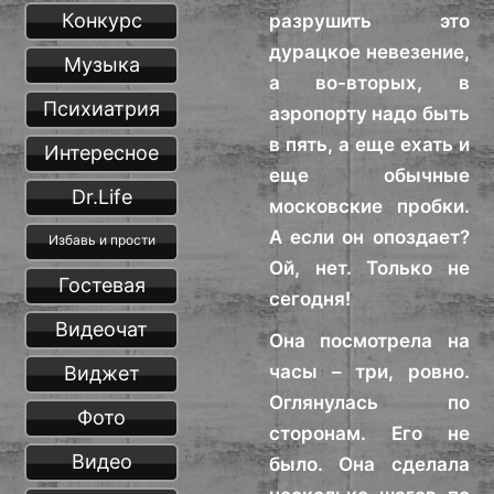
Конкурс
разрушить это
дурацкое невезение,
Музыка
а во-вторых, в
Психиатрия
аэропорту надо быть
в пять, а еще ехать и
Интересное
еще обычные
Dr.Life
московские пробки.
А если он опоздает?
Избавь и прости
Ой, нет. Только не
Гостевая
сегодня!
Видеочат
Она посмотрела на
часы – три, ровно.
Виджет
Оглянулась по
Фото
сторонам. Его не
Видео
было. Она сделала