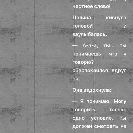
честное слово!
Полина кивнула
головой и
заулыбалась.
— А-а-а, ты… ты
понимаешь, что я
говорю? –
обеспокоился вдруг
он.
Она вздохнула:
— Я понимаю. Могу
говорить, только
одно условие, ты
должен смотреть на