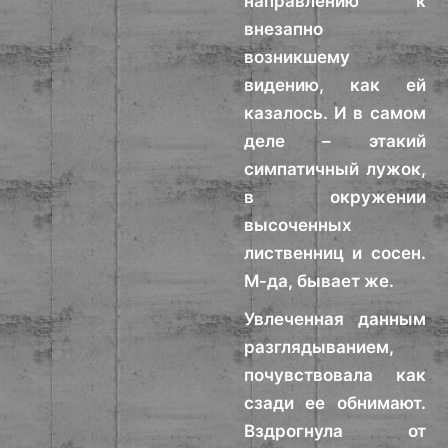
направлению к
внезапно
возникшему
видению, как ей
казалось. И в самом
деле – этакий
симпатичный лужок,
в окружении
высоченных
лиственниц и сосен.
М-да, бывает же.
Увлеченная данным
разглядыванием,
почувствовала как
сзади ее обнимают.
Вздрогнула от