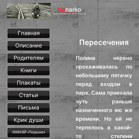
Главная
Пересечения
Описание
Родителям
Полина нервно
прохаживалась по
Книги
небольшому пятачку
Плакаты
перед входом в
парк. Сама приехала
Статьи
чуть раньше
Письма
назначенного ею же
времени. Но ей не
Крик души
терпелось в какой-
УММЭЙ «Тюрьма»
то степени