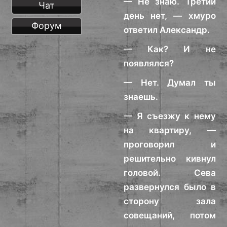
— Не знаю. Третий
Чат
день нет, — хмуро
Форум
ответил Александр.
— Как? И не
появлялся?
— Нет. Думал ты
знаешь.
— Я съезжу к нему
на квартиру, —
проговорил и
решительно кивнул
головой. Сева
развернулся было в
сторону зала
совещаний, потом