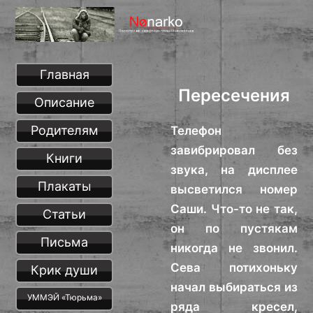
Главная
Пересечения
Описание
Родителям
Телефон
завибрировал без
Книги
звука, на дисплее
Плакаты
высветился номер
Саши. Что-то не так,
Статьи
он по пустякам
Письма
никогда не звонил.
Сева потихоньку
Крик души
начал выбираться из
УММЭЙ «Тюрьма»
ряда кресел,