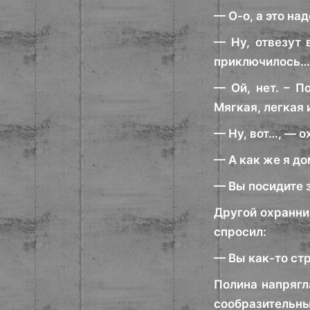
— О-о, а это на
— Ну, отвезут 
приключилось…,
— Ой, нет. – П
Мягкая, легкая 
— Ну, вот…, — о
— А как же я до
— Вы посидите 
Другой охранни
спросил:
— Вы как-то стр
Полина напрягл
сообразительным