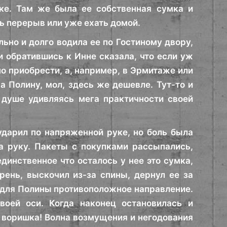
уке. Там же была ее собственная сумка и
ть перерыв или уже ехать домой.
ьно и долго водила ее по Гостиному двору,
и обратившись к Инне сказала, что если уж
о приобрести, а, например, в Эрмитаже или
а Полину, мол, здесь же дешевле. Тут-то и
 душе удивляясь мега практичности своей
 ударил по напряженной руке, но боль была
а руку. Пакеты с покупками рассыпались,
динственное что осталось у нее это сумка,
рень, выскочил из-за спины, дернул ее за
ым для Полины противоположное направление.
воей оси. Когда наконец остановилась и
, воришка! Волна возмущения и негодования