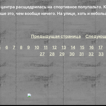
центра расщедрилась на спортивное полупальто. Ко
чше это, чем вообще ничего. На улице, хоть и неболь
Предыдущая страница
Следующ
5
6
7
8
9
10
11
12
13
14
15
16
17
27
28
29
30
31
32
33