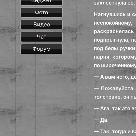
Виджет
захлестнула ее.
Фото
Нагнувшись и с
неспокойному,
Видео
раскраснелась 
Чат
подпрыгнула, по
под белы ручки
Форум
парня, которому
по широченному 
— А вам чего, 
— Пожалуйста, 
толстовке, он п
— Ага, так это 
— Да.
— Так, тогда и 