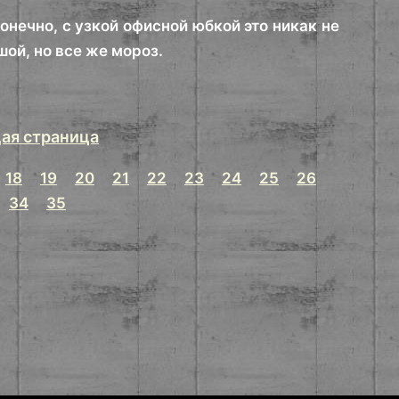
нечно, с узкой офисной юбкой это никак не
шой, но все же мороз.
ая страница
18
19
20
21
22
23
24
25
26
34
35