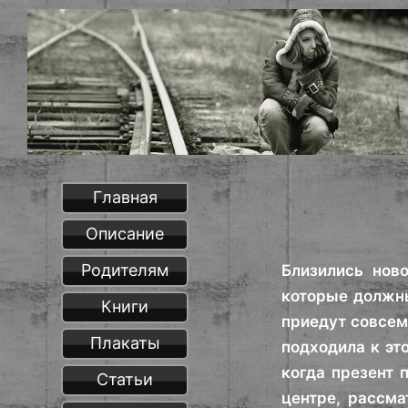
Главная
Описание
Родителям
Близились нов
которые должны
Книги
приедут совсем
Плакаты
подходила к эт
когда презент 
Статьи
центре, рассма