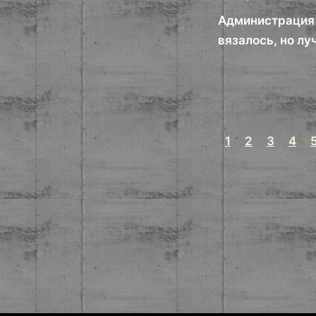
Администрация 
вязалось, но лу
1
2
3
4