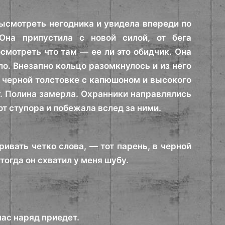
ысмотреть негодника и увидела впереди по
Она припустила с новой силой, от бега
смотреть что там — ее ли это обидчик. Она
ло. Внезапно кольцо разомкнулось и из него
в черной толстовке с капюшоном и высокого
ог. Полина замерла. Охранники направлялись
от ступора и побежала вслед за ними.
вать четко слова, — тот парень, в черной
тогда он схватил у меня шубу.
час наряд приедет.