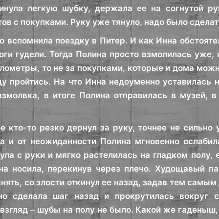
кинула легкую шубку, держала ее на согнутой р
ов с покупками. Руку уже тянуло, надо было сдела
о вспомнила поездку в Питер. И как Инна обстоятел
ноги гудели. Тогда Полина просто взмолилась уже, 
илометры, то не за покупками, которые и дома можн
ду пройтись. На что Инна недоуменно уставилась н
змолвка, в итоге Полина отправилась в музей, в
ее кто-то резко дернул за руку, точнее не сильно
а и от неожиданности Полина мгновенно ослабил
ула с руки и мягко растелилась на гладком полу, е
на носила, перекинув через плечо. Худощавый па
снять, со злости откинул ее назад, задав тем сам
но сделала шаг назад и прокрутилась вокруг с
взгляд – шубы на полу не было. Какой же гаденыш