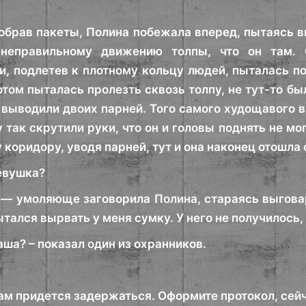
обрав пакеты, Полина побежала вперед, пытаясь в
 неправильному движению толпы, что он там. 
и, подлетев к плотному кольцу людей, пыталась по
том пыталась пролезть сквозь толпу, не тут-то бы
 выводили двоих парней. Того самого худощавого 
 так скрутили руки, что он и головы поднять не м
коридору, уводя парней, тут и она наконец отошла 
девушка?
— умоляюще заговорила Полина, стараясь выговари
ытался вырвать у меня сумку. У него не получилось, 
ваша? – показал один из охранников.
вам придется задержаться. Оформите протокол, сей