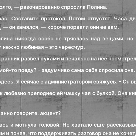
долго, — разочарованно спросила Полина.
вас. Составите протокол. Потом отпустят. Часа дв
 — он замялся, — короче порвали они ее вам.
олина никогда особо не тряслась над вещами, но
и нежно любимая – это чересчур.
хранник развел руками и печально на нее посмотрел
мой-то поеду? – задумчиво сама себя спросила она.
здесь. Я сейчас с администратором свяжусь. – Он в
к любезно преподнес ей чашку чая с булкой. Она ки
анно говорите, акцент?
ась и мотнула головой. Не хватало еще рассказыв
 и поняв, что поддерживать разговор она не хочет