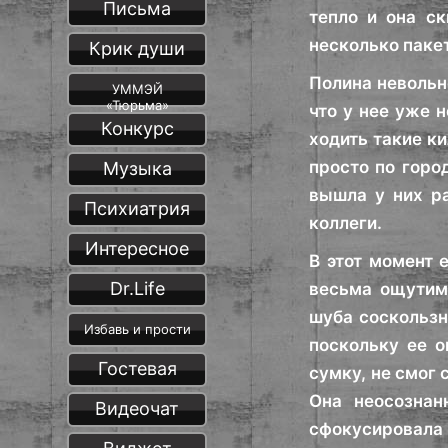
Письма
тепло и она с
несколько пакет
Крик души
Полина невольн
УММЭЙ
«Тюрьма»
что у нее уже 
Конкурс
ходить такие к
просто по горо
Музыка
вышла у них ра
Психиатрия
коллеги.
Интересное
В этот момент 
Dr.Life
весьма ощутим
шуба соскользн
Избавь и прости
поскольку ее о
Гостевая
сумку, не смог 
Она неосознан
Видеочат
сфокусировала 