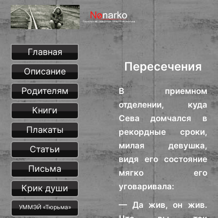
Главная
Пересечения
Описание
Родителям
В приемном
отделении, куда
Книги
Сева домчался в
Плакаты
рекордные сроки,
милая девушка,
Статьи
видя его состояние
Письма
мягко его
уговаривала:
Крик души
— Да жив, он жив.
УММЭЙ «Тюрьма»