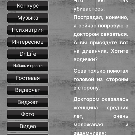
Что вы так
Конкурс
убиваетесь.
Пострадал, конечно,
Музыка
я сейчас попробую с
Психиатрия
доктором связаться.
Интересное
А вы присядьте вот
на диванчик. Хотите
Dr.Life
водички?
Избавь и прости
Сева только помотал
Гостевая
головой из стороны
в сторону.
Видеочат
Доктором оказалась
Виджет
женщина средних
Фото
лет, очень
моложавая и
Видео
задумчивая: