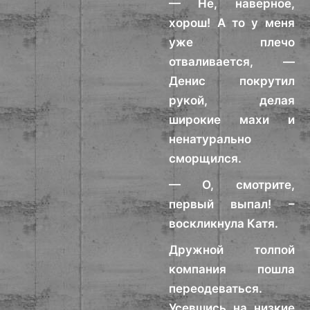
— Не, наверное,
хорош! А то у меня
уже плечо
отваливается, —
Денис покрутил
рукой, делая
широкие махи и
ненатурально
сморщился.
— О, смотрите,
первый выпал! –
воскликнула Катя.
Дружной толпой
компания пошла
переодеваться.
Усевшись на низкие