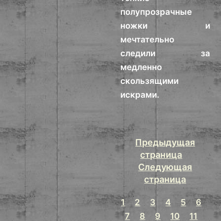
полупрозрачные
ножки и
мечтательно
следили за
медленно
скользящими
искрами.
Предыдущая
страница
Следующая
страница
1
2
3
4
5
6
7
8
9
10
11