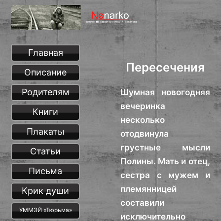
Главная
Пересечения
Описание
Родителям
Шумная новогодняя
вечеринка
Книги
несколько
Плакаты
отодвинула
грустные мысли
Статьи
Полины. Мать и отец,
Письма
сестра с мужем и
племянницей
Крик души
составили
УММЭЙ «Тюрьма»
исключительно