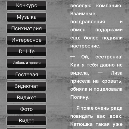
Конкурс
веселую компанию.
Взаимные
Музыка
поздравления и
Психиатрия
обмен подарками
еще более подняли
Интересное
настроение.
Dr.Life
— Ой, сестренка!
Избавь и прости
Как я тебя давно не
видела, — Лиза
Гостевая
присела на кровать,
Видеочат
обняла и поцеловала
Полину.
Виджет
— Я тоже очень рада
Фото
повидать вас всех.
Видео
Катюшка такая уже