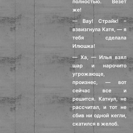
полностью. Везет
же!
— Вау! Страйк! –
взвизгнула Катя, — я
тебя сделала
Илюшка!
— Ха, — Илья взял
шар и нарочито
угрожающе,
произнес, — вот
сейчас все и
решится. Катнул, не
рассчитал, и тот не
сбив ни одной кегли,
скатился в желоб.