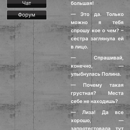
Чат
большая!
— Это да. Только
Форум
можно я тебя
спрошу кое о чем? –
сестра заглянула ей
в лицо.
— Спрашивай,
конечно, —
улыбнулась Полина.
— Почему такая
грустная? Места
себе не находишь?
— Лиза! Да все
хорошо, —
запротестовала тут