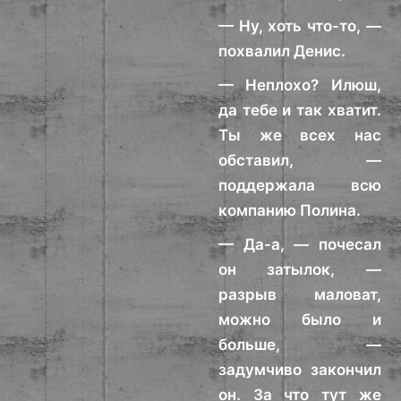
— Ну, хоть что-то, —
похвалил Денис.
— Неплохо? Илюш,
да тебе и так хватит.
Ты же всех нас
обставил, —
поддержала всю
компанию Полина.
— Да-а, — почесал
он затылок, —
разрыв маловат,
можно было и
больше, —
задумчиво закончил
он. За что тут же