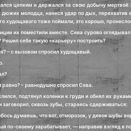
зался цепким и держался за свою добычу мертвой 
 дюжих молодца, нанеся удар по дых, перехватив е
ого худощавого тоже поймали, это хорошо, пронеслос
иции их поместили вместе. Сева сурово оглядывал 
к? Решил себе такую «карьеру» построить?
я? – с вызовом спросил худощавый.
ю.
ал?
и равно? – равнодушно спросил Сева.
лился, подтянул коленки к груди и обнял их руками
и заговорил, сквозь зубы, стараясь сдерживаться:
ебось думаешь, что вот, отморозок, у девок шубы во
й по-своему зарабатывает, — направив взгляд в по