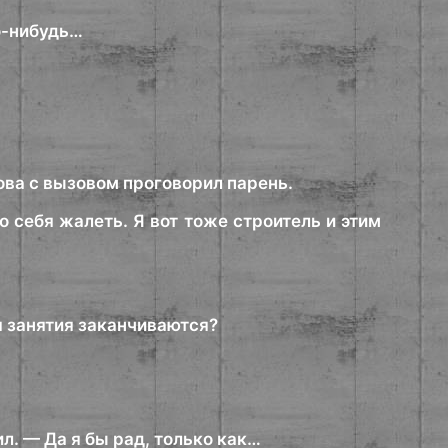
го-нибудь…
ова с вызовом проговорил парень.
о себя жалеть. Я вот тоже строитель и этим
бя занятия заканчиваются?
л. — Да я бы рад, только как…