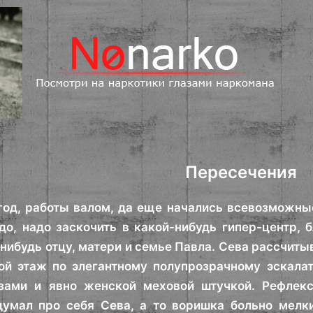
Пересечения
год, работы валом, да еще начались всевозможны
до, надо заскочить в какой-нибудь гипер-центр, 
-нибудь отцу, матери и семье Павла. Сева рассчиты
ой этаж по элегантному полупрозрачному эскалат
зами и явно женской меховой штучкой. Рефлекс
думал про себя Сева, а то воришка больно мелк