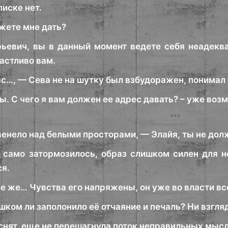
иске нет.
ожете мне дать?
евич, вы в данный момент ведете себя неадеква
частливо вам.
…, — Сева не на шутку был взбудоражен, понимал эт
ы. С чего я вам должен ее адрес давать? – уже воз
***
 звенело над белыми просторами, — Элайя, ты не до
 само затормозилось, образ слишком силен для н
ся.
все же… Чувства его напряжены, он уже во власти
шком ли заполонило её отчаяние и печаль? Ни взгля
 снят, еще не перешагнула поток неправильных мыс