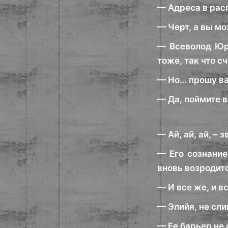
— Адреса в расп
— Черт, а вы м
— Всеволод Юрь
тоже, так что с
— Но… прошу вас
— Да, поймите в
— Ай, ай, ай, –
— Его сознание
вновь возродит
— И все же, и 
— Элийя, не сли
— Ее барьер не