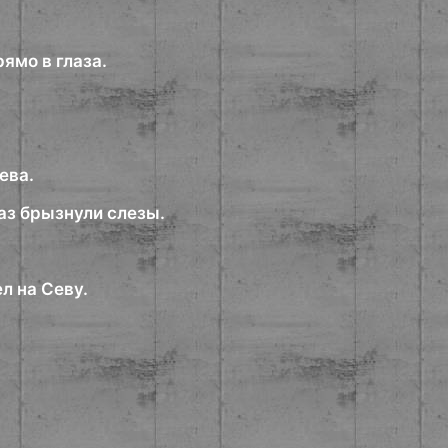
рямо в глаза.
ева.
лаз брызнули слезы.
л на Севу.