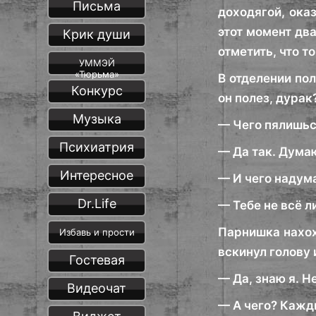
Письма
доходягой, ока
этот момент два
Крик души
отметить, что т
УММЭЙ
«Тюрьма»
В отделении пол
Конкурс
он полез, дура
Музыка
— Чего пялишьс
Психиатрия
— Да так. Дума
Интересное
— И чего надум
Dr.Life
— Тебе не всё л
Парнишка нахох
Избавь и прости
вскинул голову 
Гостевая
— Да, знаю я. Н
Видеочат
— А чего? Кажды