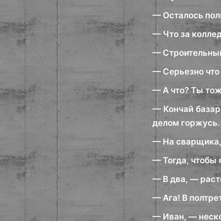
— Осталось полг
— Что за колле
— Строительный
— Серьезно что 
— А что? Ты тож
— Кончай базар,
делом горжусь.
— На сварщика,
— Тогда, чтобы 
— В два, — раст
— Ага! В полтре
— Иван, — неско