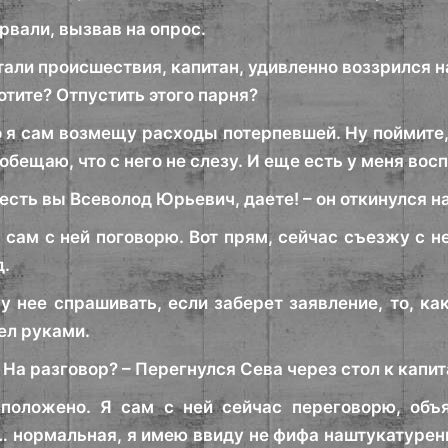
рвали, вызвав на опрос.
тали происшествия, капитан, удивленно воззрился н
отите? Отпустить этого парня?
 я сам возмещу расходы потерпевшей. Ну поймите, 
обещаю, что с него не слезу. И еще есть у меня вос
о есть вы Всеволод Юрьевич, даете! – он откинулся н
 сам с ней поговорю. Вот прям, сейчас съезжу с н
д.
у нее спрашивать, если заберет заявление, то, ка
ел руками.
На разговор? – Перегнулся Сева через стол к капит
 положено. Я сам с ней сейчас переговорю, объ
 нормальная, я имею ввиду не фифа наштукатуренн