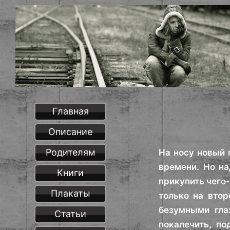
Главная
Описание
Родителям
На носу новый 
времени. Но на
Книги
прикупить чего
Плакаты
только на втор
безумными гла
Статьи
покалечить, по