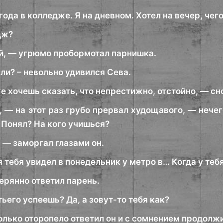
ода в колледже. Я на дневном. Хотел на вечер, че
дж?
, — угрюмо пробормотал парнишка.
ли? – невольно удивился Сева.
е хочешь сказать, что непрестижно, отстойно, — сн
 — на этот раз грубо прервал худощавого, — нечег
 Понял? На кого учишься?
 — заморгал глазами он.
я тебя увидел в понедельник у метро в… Когда у те
ерянно ответил парень.
тьего успеешь? Да, а зовут-то тебя как?
лько оторопело ответил он и с сомнением продолжи