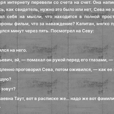
ря интернету перевели со счета на счет. Она напи
ь, как свидетель, нужно это было или нет, Сева не з
ал себя на мысли, что находится в полной прост
ороны фильм, что за наваждение? Капитан, мягко пр
улся минут через пять. Посмотрел на Севу:
лся на него.
вич, эй, — помахал он рукой перед его глазами, —
дленно проговорил Сева, потом оживился, — как ее 
вшую?
е зовут?
аевна Таут, вот в расписке же… надо же вот фамили
?