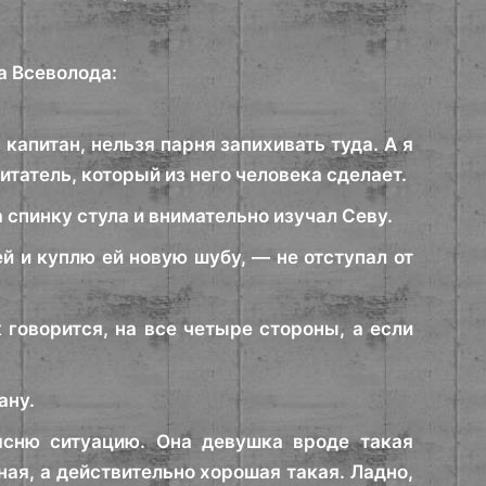
а Всеволода:
капитан, нельзя парня запихивать туда. А я
питатель, который из него человека сделает.
а спинку стула и внимательно изучал Севу.
ей и куплю ей новую шубу, — не отступал от
к говорится, на все четыре стороны, а если
ану.
ясню ситуацию. Она девушка вроде такая
ая, а действительно хорошая такая. Ладно,