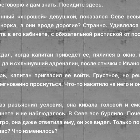
реговорю и дам знать. Посидите здесь.
енный «хорошей» девушкой, показался Севе весь
норка, а они вроде дорогие? Странно. Удивлялся
тв в его кабинете, с обязательной распиской от по
дал, когда капитан приведет ее, пялился в окно
, да и схлынувший адреналин, после стычки с Ивано
ь, капитан пригласил ее войти. Грустное, но р
мгновенно проснуться. Что-то накатило на него и о
з разъяснил условия, она кивала головой и смо
инете и не наблюдалось. В Севе все бурлило. Поч
тро, она даже ответила ему, он же видел. Только по
час? Что изменилось?