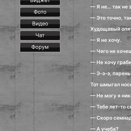
Виджет
— Я не… так не
Фото
— Это точно, та
Видео
Худощавый опять
Чат
— Я не хочу.
Форум
— Чего не хоче
— Не хочу граби
— Э-э-э, парень
Тот шмыгал носо
— Не могу я ник
— Тебе лет-то с
— Скоро семнад
— А учеба?