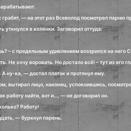
 зарабатывают.
к грабят, — на этот раз Всеволод посмотрел парню п
 уткнулся в коленки. Заговорил оттуда:
шь? – с предельным удивлением воззрился на него С
ть. Не хочу воровать. Но достало всё! – тут из его г
. А ну-ка, — достал платок и протянул ему.
м, вытирал лицо, наконец, успокоившись, посмотре
ак работу найти, вот и…, — не договорил он.
колько? Работу!
цать, — буркнул парень.