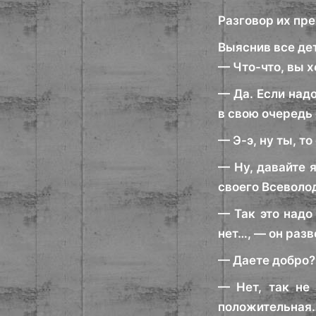
Разговор их пре
Выяснив все де
— Что-что, вы х
— Да. Если надо
в свою очередь 
— Э-э, ну ты, т
— Ну, давайте я
своего Всеволо
— Так это надо 
нет…, — он разв
— Даете добро? 
— Нет, так не
положительная…