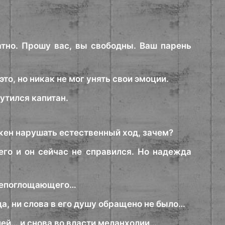
тно. Прошу вас, вы свободны. Ваш парень
о, но никак не мог унять свои эмоции.
мутился капитан.
лжен нарушать естественный ход, зачем?
его и он сейчас не справился. Но надежда
 всепоглощающего…
да, ни слова в его душу обращено не было…
лей… и снова во власти меланхолии…