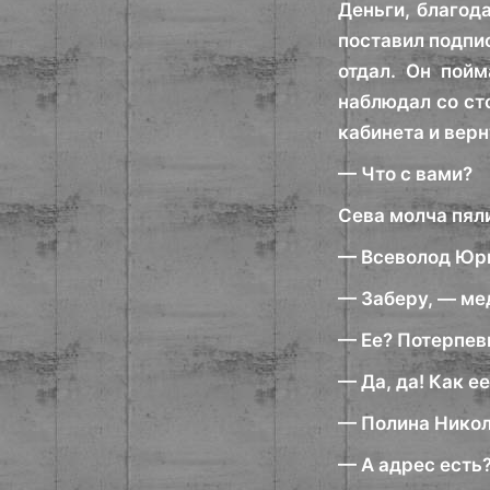
Деньги, благода
поставил подпис
отдал. Он пойм
наблюдал со ст
кабинета и верн
— Что с вами?
Сева молча пяли
— Всеволод Юрье
— Заберу, — ме
— Ее? Потерпе
— Да, да! Как е
— Полина Никол
— А адрес есть