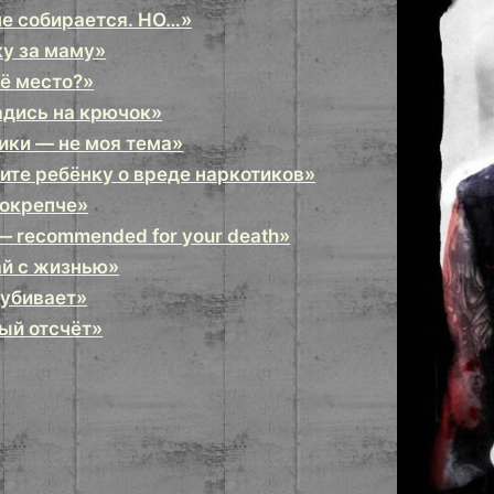
не собирается. НО…»
у за маму»
оё место?»
адись на крючок»
ики — не моя тема»
ите ребёнку о вреде наркотиков»
покрепче»
— recommended for your death»
ай с жизнью»
 убивает»
ый отсчёт»