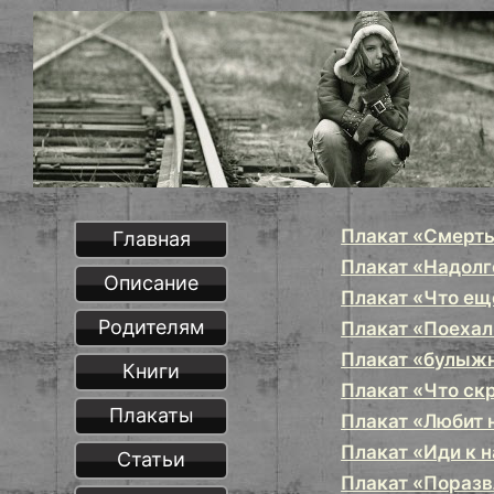
Плакат «Смерт
Главная
Плакат «Надолго
Описание
Плакат «Что ещ
Родителям
Плакат «Поехал
Плакат «булыжн
Книги
Плакат «Что ск
Плакаты
Плакат «Любит 
Плакат «Иди к 
Статьи
Плакат «Поразв