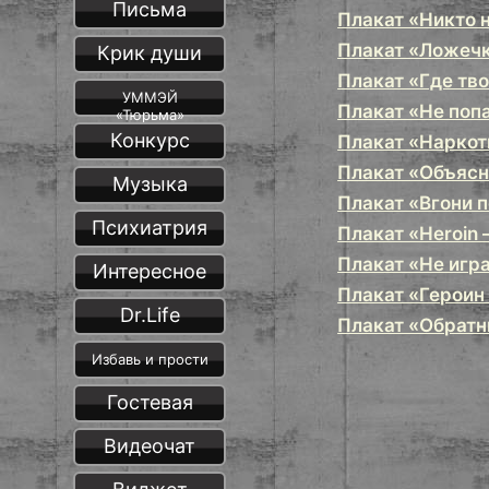
Письма
Плакат «Никто 
Плакат «Ложечк
Крик души
Плакат «Где тв
УММЭЙ
Плакат «Не поп
«Тюрьма»
Конкурс
Плакат «Наркот
Плакат «Объясн
Музыка
Плакат «Вгони 
Психиатрия
Плакат «Heroin 
Плакат «Не игр
Интересное
Плакат «Героин
Dr.Life
Плакат «Обратн
Избавь и прости
Гостевая
Видеочат