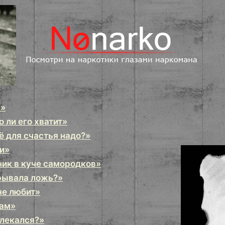
ь»
 ли его хватит»
ё для счастья надо?»
и»
ик в куче самородков»
рывала ложь?»
не любит»
нам»
лекался?»