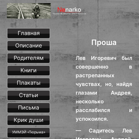
Главная
Проша
Описание
Родителям
Лев Игоревич был
совершенно в
Книги
растрепанных
Плакаты
чувствах, но, найдя
глазами Андрея,
Статьи
несколько
Письма
расслабился и
успокоился.
Крик души
— Садитесь Лев
УММЭЙ «Тюрьма»