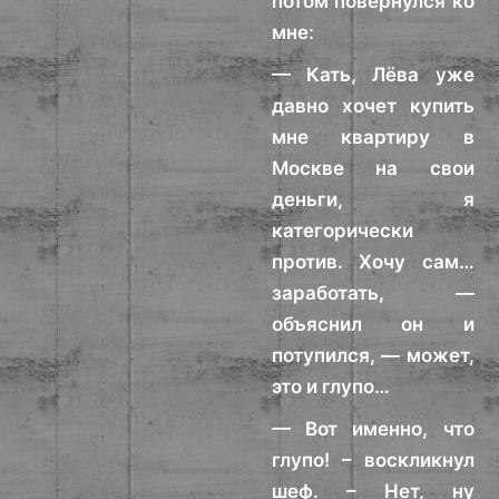
потом повернулся ко
мне:
— Кать, Лёва уже
давно хочет купить
мне квартиру в
Москве на свои
деньги, я
категорически
против. Хочу сам…
заработать, —
объяснил он и
потупился, — может,
это и глупо…
— Вот именно, что
глупо! – воскликнул
шеф. – Нет, ну