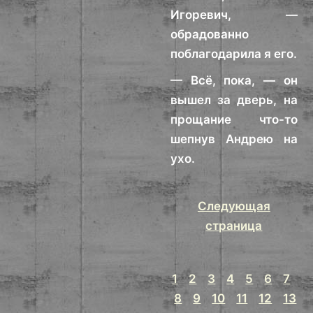
Игоревич, —
обрадованно
поблагодарила я его.
— Всё, пока, — он
вышел за дверь, на
прощание что-то
шепнув Андрею на
ухо.
Следующая
страница
1
2
3
4
5
6
7
8
9
10
11
12
13