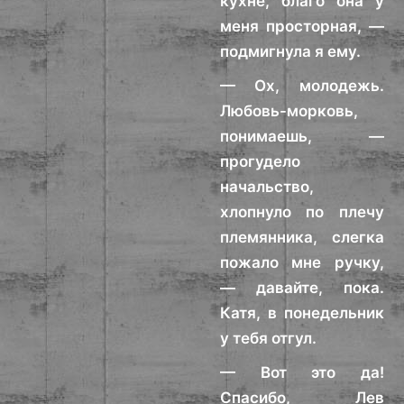
кухне, благо она у
меня просторная, —
подмигнула я ему.
— Ох, молодежь.
Любовь-морковь,
понимаешь, —
прогудело
начальство,
хлопнуло по плечу
племянника, слегка
пожало мне ручку,
— давайте, пока.
Катя, в понедельник
у тебя отгул.
— Вот это да!
Спасибо, Лев