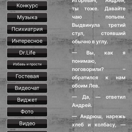
Игоревич, Андрей,
Конкурс
ты тоже. Давайте
чаю попьем.
Музыка
Выдвинула третий
Психиатрия
стул, стоявший
Интересное
обычно в углу.
Dr.Life
— Вы, как я
понимаю,
Избавь и прости
поговорили? –
Гостевая
обратился к нам
обоим Лев.
Видеочат
— Да, — ответил
Виджет
Андрей.
Фото
— Андрюш, нарежь
Видео
хлеб и колбасу, —