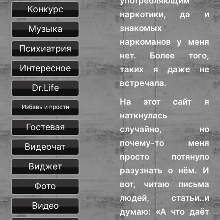
употребляющим
Конкурс
наркотики, да и
знакомых
Музыка
наркоманов у меня
Психиатрия
нет. Более того,
Интересное
таких я даже не
встречала.
Dr.Life
На этот сайт я
Избавь и прости
наткнулась
Гостевая
случайно, но
почему-то меня
Видеочат
просто потянуло
Виджет
разузнать о нём. И
вот, читаю письма
Фото
людей, статьи..и
Видео
думаю: «А что даёт