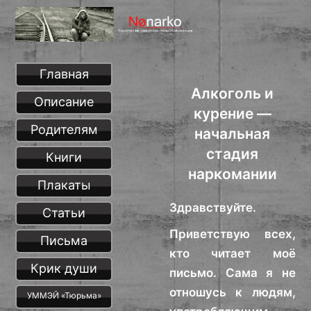
Главная
Алкоголь и
Описание
курение —
Родителям
начальная
стадия
Книги
наркомании
Плакаты
Здравствуйте.
Статьи
Приветствую всех,
Письма
кто читает моё
Крик души
письмо. Сама я не
отношусь к людям,
УММЭЙ «Тюрьма»