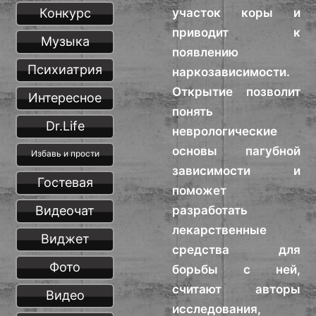
Конкурс
участок коры и
приводит к
Музыка
появлению
Психиатрия
наркозависимости.
Открытие позволит
Интересное
понять
Dr.Life
неврологические
основы пагубной
Избавь и прости
зависимости и
Гостевая
поможет
Видеочат
разработать
лекарственные
Виджет
средства для
Фото
борьбы с ней,
считают авторы
Видео
исследования,