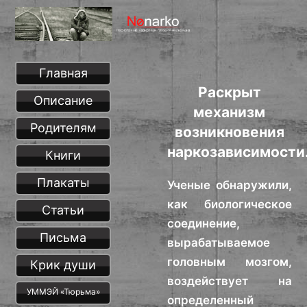
Главная
Раскрыт
Описание
механизм
Родителям
возникновения
наркозависимости
Книги
Плакаты
Ученые обнаружили,
как биологическое
Статьи
соединение,
Письма
вырабатываемое
головным мозгом,
Крик души
воздействует на
УММЭЙ «Тюрьма»
определенный