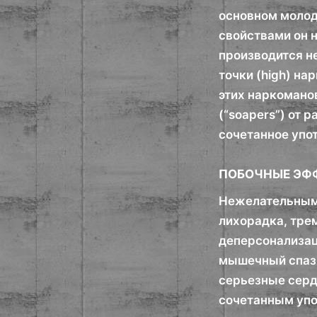
основном молод
свойствами он 
производится н
точки (high) н
этих наркомано
(“soapers”) от 
сочетанное упо
ПОБОЧНЫЕ ЭФ
Нежелательными
лихорадка, тре
деперсонализац
мышечный спазм
серьезные серд
сочетанным упо