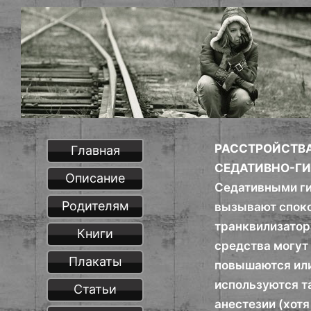
РАССТРОЙСТВА
Главная
СЕДАТИВНО-Г
Описание
Седативными ги
Родителям
вызывают споко
транквилизатор
Книги
средства могут 
Плакаты
повышаются или
используются т
Статьи
анестезии (хот