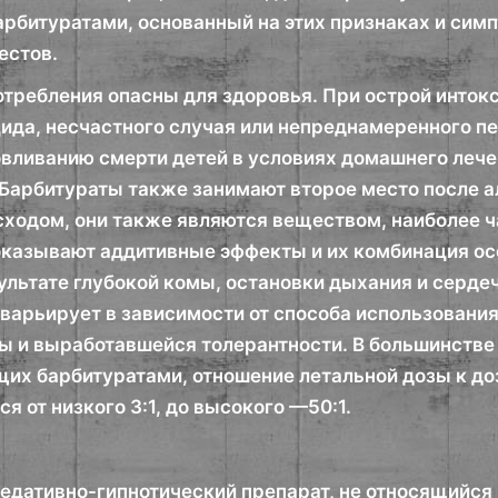
арбитуратами, основанный на этих признаках и си
естов.
отребления опасны для здоровья. При острой инток
цида, несчастного случая или непреднамеренного п
овливанию смерти детей в условиях домашнего лече
 Барбитураты также занимают второе место после а
ходом, они также являются веществом, наиболее ч
оказывают аддитивные эффекты и их комбинация осо
зультате глубокой комы, остановки дыхания и серде
 варьирует в зависимости от способа использовани
ы и выработавшейся толерантности. В большинстве
их барбитуратами, отношение летальной дозы к д
я от низкого 3:1, до высокого —50:1.
едативно-гипнотический препарат, не относящийся 