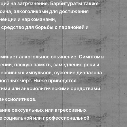
кций на загрязнение. Барбитураты также
оина, алкоголиками для достижения
ненции и наркоманами,
 средство для борьбы с паранойей и
оминает алкогольное опьянение. Симптомы
нии, плохую память, замедление речи и
рессивных импульсов, сужение диапазона
ностных черт. Ниже приводятся
кими или анксиолитическими средствами:
анксиолитиков.
ание сексуальных или агрессивных
ие социальной или профессиональной