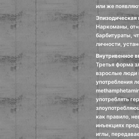
или же появляю
Эпизодическая 
Наркоманы, отн
барбитураты, чт
личности, устан
Внутривенное в
Третья форма з
взрослые люди 
употребления ле
methamphetamin
употреблять гер
злоупотребляющ
как правило, н
инъекциях пред
иглы, передава