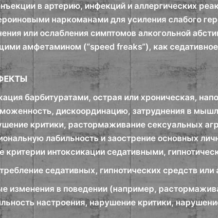
инъекции в артерию, инфекций и аллергических реа
ероиновыми наркоманами для усиления слабого гер
нения или ослабления симптомов алкогольной абсти
ими амфетамином (“speed freaks”), как седативное
ФЕКТЫ
кация барбитуратами, острая или хроническая, нап
моженность, дискоординацию, затруднения в мышле
ушение критики, растормаживание сексуальных аг
иональную лабильность и заострение основных лич
е критерии интоксикации седативными, гипнотичес
отребление седативных, гипнотических средств или 
ые изменения в поведении (например, растормажив
ильность настроения, нарушение критики, нарушен