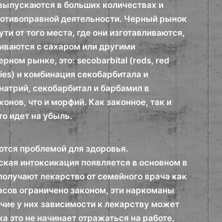
 выпускаются в больших количествах и
ротивоправной деятельности. Черный рынок
ти от того места, где они изготавливаются,
шиваются с сахаром или другими
ом рынке, это: secobarbital (reds, red
mbies) и комбинация секобарбитала и
л-натрий, секобарбитал и барбамил в
нов, что и морфий. Как законное, так и
о идет на убыль.
ются проблемой для здоровья.
кая интоксикация появляется в основном в
получают лекарство от семейного врача как
пасов ограничено законом, эти наркоманы
чие у них зависимости к лекарству может
а это не начинает отражаться на работе,