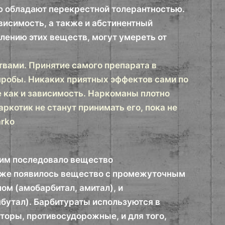
лю обладают перекрестной толерантностью.
висимость, а также и абстинентный
лению этих веществ, могут умереть от
вами. Принятие самого препарата в
пробы. Никаких приятных эффектов сами по
е как и зависимость. Наркоманы плотно
ркотик не станут принимать его, пока не
arko
 ним последовало вещество
позже появилось вещество с промежуточным
ом (амобарбитал, амитал), и
бутал). Барбитураты используются в
торы, противосудорожные, и для того,