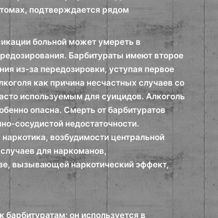
мптомах, подтверждается рядом
сикации больной может умереть в
ередозирования. Барбитураты имеют второе
ния из-за передозировки, уступая первое
лкоголя как причина несчастных случаев со
асто используемым для суицидов. Алкоголь
бенно опасна. Смерть от барбитуратов
чно-сосудистой недостаточности.
я наркотика, возбудимости центральной
 случаев для наркоманов,
озе, вызывающей наркотический эффект,
к барбитуратам; он используется в