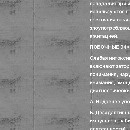
попадания при 
используются г
состояния опья
злоупотребляющ
ажитацией.
ПОБОЧНЫЕ ЭФ
Слабая интокси
включают затор
понимания, нар
внимания, эмоц
диагностически
А. Недавнее уп
Б. Дезадаптивн
импульсов, лаб
деятельности).