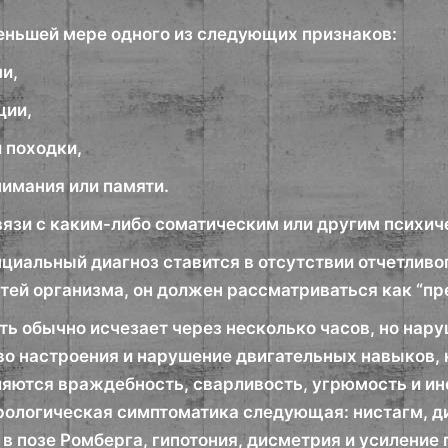
меньшей мере одного из следующих признаков:
чи,
ции,
 походки,
нимания или памяти.
связи с каким-либо соматическим или другим психи
циальный диагноз ставится в отсутствии отчетливо
тей организма, он должен рассматриваться как “пр
ь обычно исчезает через несколько часов, но нару
о настроения и нарушение двигательных навыков, н
яются враждебность, сварливость, угрюмость и ин
рологическая симптоматика следующая: нистагм, ди
 в позе Ромберга, гипотония, дисметрия и усиление