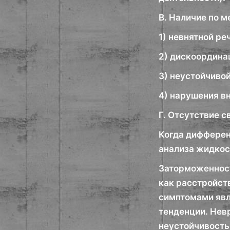
В. Наличие по 
1) невнятной ре
2) дискоордина
3) неустойчивой
4) нарушения в
Г. Отсутствие 
Когда дифферен
анализа жидкос
Заторможенност
как расстройств
симптомами явл
тенденции. Нев
неустойчивость