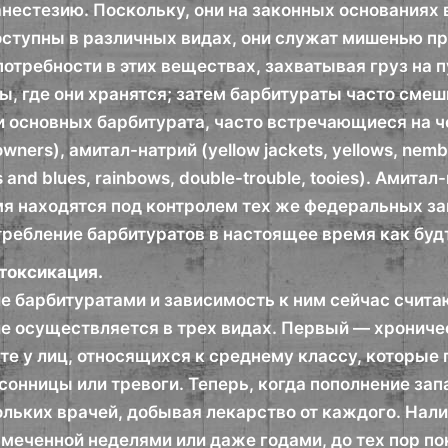
анестезию. Поскольку, они на законных основаниях
оступны в различных видах, они служат мишенью п
отребности в этих веществах, захватывая груз на пу
ы, где они хранятся; затем барбитураты часто сме
 основных барбитурата, часто встречающиеся на черн
downers), амитал-натрий (yellow jackets, yellows, ne
 and blues, rainbows, double-trouble, tooies). Амита
 находятся под контролем тех же федеральных зако
требление барбитуратов в настоящее время как будт
токсикация.
е барбитуратами и зависимость к ним сейчас счита
е осуществляется в трех видах. Первый — хроничес
те у лиц, относящихся к среднему классу, которые 
сонницы или тревоги. Теперь, когда пополнение за
льких врачей, добывая лекарство от каждого. Нали
меченной неделями или даже годами, до тех пор пок