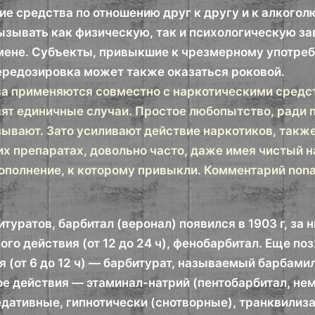
ие средства по отношению друг к другу и к алкого
вызывать как физическую, так и психологическую за
мене. Субъекты, привыкшие к чрезмерному употреб
ередозировка может также оказаться роковой.
ва применяются совместно с наркотическими средст
сят единичные случаи. Простое любопытство, ради 
зывают. Зато усиливают действие наркотиков, такж
х препаратах, довольно часто, даже имея чистый на
дополнение, к которому привыкли. Комментарий non
туратов, барбитал (веронал) появился в 1903 г, за
ого действия (от 12 до 24 ч), фенобарбитал. Еще 
 (от 6 до 12 ч) — барбитурат, называемый барбамил
е действия — этаминал-натрий (пентобарбитал, нем
едативные, гипнотически (снотворные), транквилиза