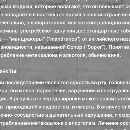
ыми людьми, которые полагают, что он повышает 
не обладает и в настоящее время в нашей стране не
елегально, в лабораториях, или же контрабандно вв
аркоманы употребляют одну или две стандартные та
в — “мандракеры” (“mandrakes”) от английского наз
разновидности, называемой Сопор (“Sopor”). Понятие “
требление метаквалона и алкоголя, обычно вина.
ФЕКТЫ
 последствиями являются сухость во рту, головная
мор, похмелье, парестезии, нарушения менструальн
ия. В результате передозировки может появиться б
, приводящий к судорогам, и смерть. В отличие от
ечно-сосудистые и дыхательные нарушения, и смер
треблением метаквалона с алкоголем. Лечение сост