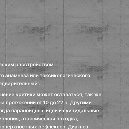
ческим расстройством.
го анамнеза или токсикологического
едварительный”.
шение критики может оставаться, так же
а протяжении от 10 до 22 ч. Другими
огда параноидные идеи и суицидальные
плопия, атаксическая походка,
 поверхностных рефлексов. Диагноз