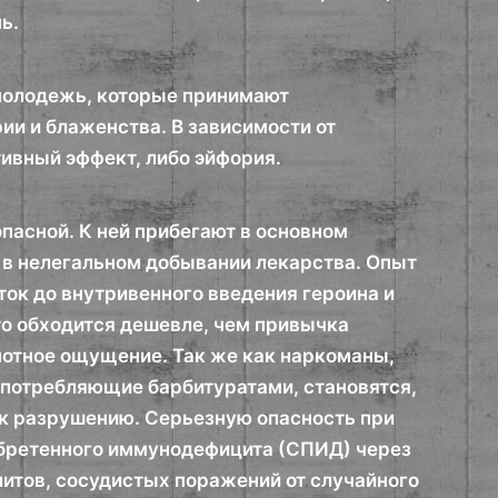
ь.
 молодежь, которые принимают
ии и блаженства. В зависимости от
тивный эффект, либо эйфория.
пасной. К ней прибегают в основном
в нелегальном добывании лекарства. Опыт
ток до внутривенного введения героина и
то обходится дешевле, чем привычка
емотное ощущение. Так же как наркоманы,
употребляющие барбитуратами, становятся,
к разрушению. Серьезную опасность при
бретенного иммунодефицита (СПИД) через
литов, сосудистых поражений от случайного