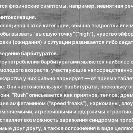
тся физические симптомы, например, невнятная реч
интоксикация.
осящиеся к этой категории, обычно подростки или
обы вызвать “высшую точку”(“high”), чувство эйфор
овки (ожидания) и ситуации развивается либо седа
ведение барбитуратов.
лоупотребления барбитуратами является наиболее о
молодого возраста, участвующие непосредственно 
карства у них сильно варьирует — от приема табле
e. Они часто используют барбитураты, поскольку э
оин. “Rush” описывается как приятное, теплое, др
ие амфетамином (“speed freaks”), наркоманы, зло
евменяемыми, агрессивными и одержимы страстью 
ставляет возможность заражения синдромом прио
емые друг другу, а также осложнения в виде целлю