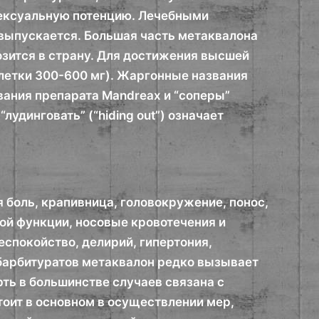
сексуальную потенцию. Лечебными
 выпускается. Большая часть метаквалона
озится в страну. Для достижения высшей
блетки 300-600 мг). Жаргонные названия
вания препарата Mandreax и “соперы”
лудинговать” (“hiding out”) означает
 боль, крапивница, головокружение, понос,
ой функции, носовые кровотечения и
еспокойство, делирий, гипертония,
 барбитуратов метаквалон редко вызывает
ть в большинстве случаев связана с
оит в основном в осуществлении мер,