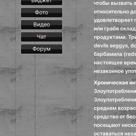
Виджет
чтобы вызвать 
относительно д
Фото
удовлетворяет п
Видео
или грабя склад
Чат
продуктами. Три
devils seggys, 
Форум
барбамила (reds
настоящее время
незаконное упо
Хроническая ин
Злоупотреблени
Злоупотреблени
среднем возрас
средство от бес
посещают неско
оставаться неза