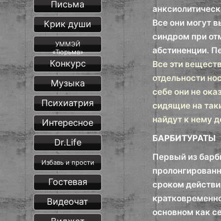
Письма
анксиолитическ
Все они могут 
Крик души
синдром при от
УММЭЙ
абстиненции. П
«Тюрьма»
Конкурс
Все эти вещест
отдельности но
Музыка
себе они не ока
Психиатрия
сидящие на таки
найдут к нему 
Интересное
БАРБИТУРАТЫ
Dr.Life
Первый из барби
Избавь и прости
пролонгированн
Гостевая
сроком действия
кратковременно
Видеочат
основном как с