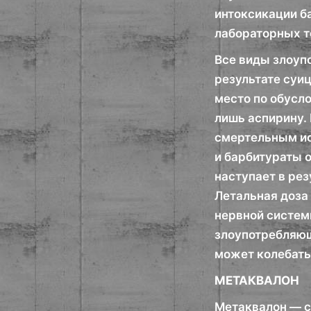
интоксикации б
лабораторных т
Все виды злоуп
результате суи
место по обусл
лишь аспирину.
смертельным ис
и барбитураты 
наступает в ре
Летальная доза
нервной систем
злоупотребляющ
может колебатьс
МЕТАКВАЛОН
Метаквалон — с