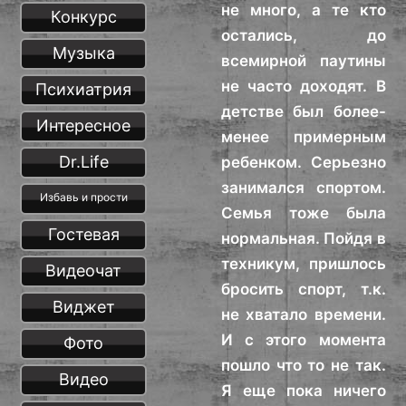
не много, а те кто
Конкурс
остались, до
Музыка
всемирной паутины
не часто доходят. В
Психиатрия
детстве был более-
Интересное
менее примерным
Dr.Life
ребенком. Серьезно
занимался спортом.
Избавь и прости
Семья тоже была
Гостевая
нормальная. Пойдя в
техникум, пришлось
Видеочат
бросить спорт, т.к.
Виджет
не хватало времени.
И с этого момента
Фото
пошло что то не так.
Видео
Я еще пока ничего