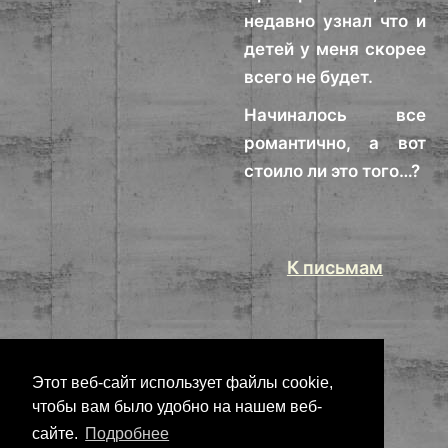
недавно узнал что и
детей у меня скорее
всего не будет.
Начиналось все
романтично, а вот
стоило ли это того…?
К письмам
Этот веб-сайт использует файлы cookie,
чтобы вам было удобно на нашем веб-
сайте.
Подробнее