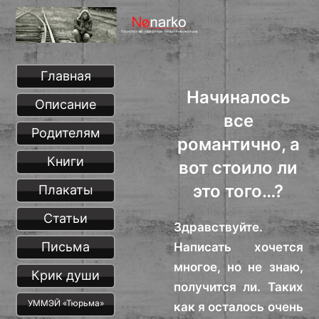
Главная
Начиналось
Описание
все
Родителям
романтично, а
Книги
вот стоило ли
это того…?
Плакаты
Статьи
Здравствуйте.
Письма
Написать хочется
многое, но не знаю,
Крик души
получится ли. Таких
УММЭЙ «Тюрьма»
как я осталось очень