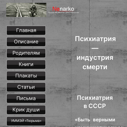
Главная
Психиатрия
Описание
—
Родителям
индустрия
Книги
смерти
Плакаты
Статьи
Психиатрия
Письма
в СССР
Крик души
«Быть верными
УММЭЙ «Тюрьма»