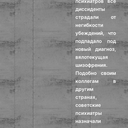
психиатров все
диссиденты
страдали от
негибкости
убеждений, что
подпадало под
новый диагноз,
вялотекущая
шизофрения.
Подобно своим
коллегам в
другим
странах,
советские
психиатры
назначали