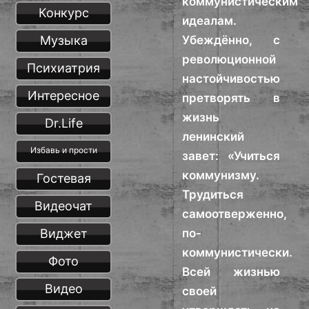
коммунистическим
Конкурс
идеалам.
Музыка
Убеждённо, с
революционной
Психиатрия
настойчивостью
Интересное
претворять в
жизнь
Dr.Life
ленинский
Избавь и прости
завет: «Учиться
коммунизму.
Гостевая
Трудиться
Видеочат
самоотверженно,
Виджет
по-
коммунистически.
Фото
Всей жизнью
Видео
своей