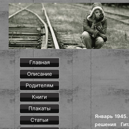
Главная
Описание
Родителям
Книги
Плакаты
Январь 1945.
Статьи
решения Ги