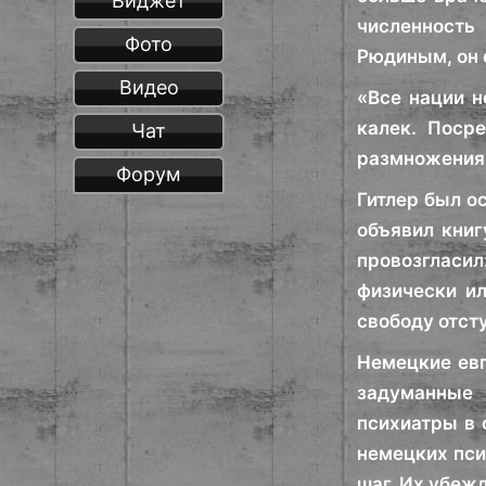
Виджет
численность
Фото
Рюдиным, он 
Видео
«Все нации н
калек. Поср
Чат
размножения»
Форум
Гитлер был о
объявил книг
провозгласи
физически ил
свободу отст
Немецкие евг
задуманные 
психиатры в 
немецких пси
шаг. Их убеж