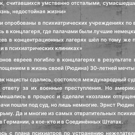
к, считавшихся умственно отсталыми, сумасшедши
знь, недостойная жизни»
и опробованы в психиатрических учреждениях по 
ь в концлагеря, где палачами были лучшие немецк
сев в концентрационных лагерях шёл по тому же 
 и в психиатрических клиниках»
нов евреев погибло в концлагерях в результате 
площением в жизнь своей (Рюдина) 30-летней мечты
как нацисты сдались, состоялся международный су
к ответу за их военные преступления. Но амери
мешались в процесс и сделали «козлами отпущен
ачи пошли под суд, но лишь немногие. Эрнст Рюдин
юрьму. Да и многие из самых отвратительных психи
в Германии, а кое-кто и в Соединённых Штатах.
ось с плана психиатров по устранению нежелател