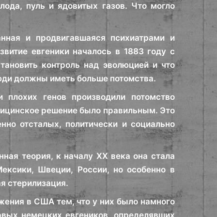
ода, пуль и ядовитых газов. Что могло
анная и продвигавшаяся психиатрами и
звитие евгеники началось в 1883 году с
тановить контроль над эволюцией и что
юди должны иметь больше потомства.
и плохих генов производили потомство
едицинское решение было правильным. Это
нно отсталых, политически и социально
нная теория, к началу XX века она стала
Мексики, Швеции, России, но особенно в
я стерилизация.
жения в США тем, что у них было намного
рвых немецких евгеников, определявших