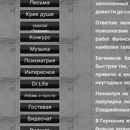
Письма
заполненные 
довести до с
Крик души
Ответом явл
УММЭЙ
психологами 
«Тюрьма»
Конкурс
работ Френси
наиболее тал
Музыка
Евгеников б
Психиатрия
быстрее тех,
Интересное
привело к ко
неугодных лю
Dr.Life
Несмотря на 
Избавь и прости
популярна по
Гостевая
Соединённых 
Видеочат
В Германии ж
больше враче