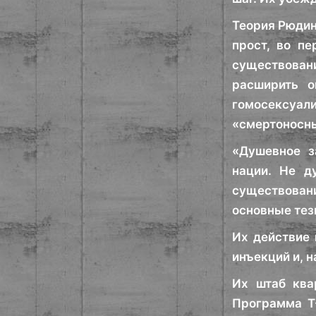
Теория Рюдин
прост, во п
существован
расширить о
гомосексуали
«смертоносны
«Душевное з
нации. Не д
существовани
основные тез
Их действие 
инъекций и, 
Их штаб ква
Программа Т-