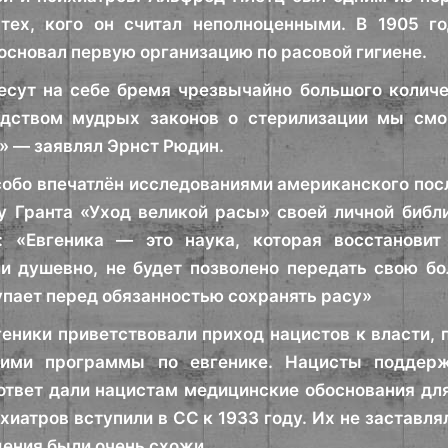
 тех, кого он считал неполноценными. В 1905 
основал первую организацию по расовой гигиене.
есут на себе бремя чрезвычайно большого количе
едством мудрых законов о стерилизации мы смо
 — заявлял Эрнст Рюдин.
собо впечатлён исследованиями американского пос
у Гранта «Уход великой расы» своей личной библ
л: «Евгеника — это наука, которая восстанови
и душевно, не будет позволено передать свою бо
упает перед обязанностью сохранять расу»
еники приветствовали приход нацистов к власти, 
ими программы по евгенике. Нацисты поддерж
ответ дали нацистам медицинские обоснования для
хиатров вступили в СС к 1933 году. Их не заставля
дения были очень схожи…