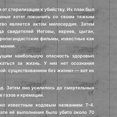
 от стерилизации к убийству. Их план был
умные хотят покончить со своим тяжким
тво является актом милосердия. Затем
а свидетелей Иеговы, евреев, цыган,
пропагандистские фильмы, известные как
рмании.
сущим наибольшую опасность здоровью
жаться за жизнь. У них нет осознания
ой: существованием без жизни» — вот их
од. Затем оно усилилось до смертельных
е газов и кремации.
ьно известным кодовым названием Т-4.
тате её выполнения было убито около 70