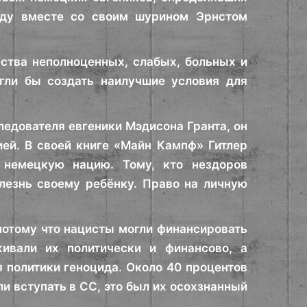
году вместе со своим шурином Эрнстом
ства неполноценных, слабых, больных и
гли бы создать наилучшие условия для
ледователя евгеники Мэдисона Гранта, он
ией. В своей книге «Майн Кампф» Гитлер
т немецкую нацию. Тому, кто нездоров
лезнь своему ребёнку. Право на личную
потому что нацисты могли финансировать
ивали их политически и финансово, а
 политики геноцида. Около 40 процентов
ли вступать в СС, это был их осохзнанный