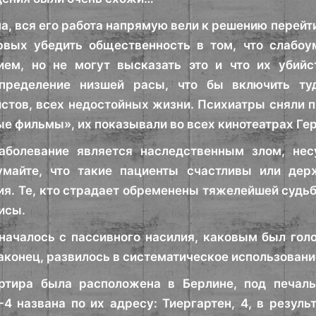
а, вся его работа напрямую вели к решению перейти
ервых убедить общественность в том, что слабо
ием, но не могут высказать это и что их убийс
пределение низшей расы, что бы включить туд
стов, всех недостойных жизни. Психиатры сняли 
е фильмы», их показывали во всех кинотеатрах Ге
аболевание является наследственным злом, не
умайте, что такие пациенты счастливы или дер
я. Те, кто страдает обременены тяжелейшей судьб
исы.
началось с пассивного насилия, каковым был гол
наконец, развилось в систематическое использовани
ртира была расположена в Берлине, под печал
4 названа по их адресу: Тиергартен, 4, в резуль