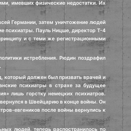
ми, имевших физические недостатки. Их
всей Германии, затем уничтожение людей
ие психиатры. Пауль Ницше, директор Т-4
принципу и с теми же регистрационными
политики истребления. Рюдин поздрафил
.
д, который должен был призвать врачей и
канские психиатры в страхе за будущее
ия» лишь горстку немецких психиатров.
 вернулся в Швейцарию в конце войны. Он
атров-евгеников после войны вернулись к
ьных людей, теперь распостранилось по