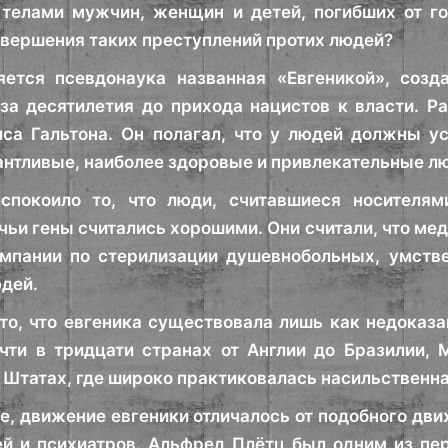
телами мужчин, женщин и детей, погибших от гол
овершения таких преступлений протих людей?
яется псевдонаука названная «Евгеникой», созд
за десятилетия до прихода нацистов к власти. Ра
са Гальтона. Он полагал, что у людей должны ус
антливые, наиболее здоровые и привлекательные л
еспокоило то, что люди, считавшиеся носителям
 чьи гены считались хорошими. Они считали, что м
мпании по стерилизации душевнобольных, умстве
дей.
то, что евгеника существовала лишь как недоказа
чти в тридцати странах от Англии до Бразилии, 
Штатах, где широко практиковалась насильственна
е, движение евгеники отличалось от подобного дви
й и психиатров. Альфред Плётц был одним из пе