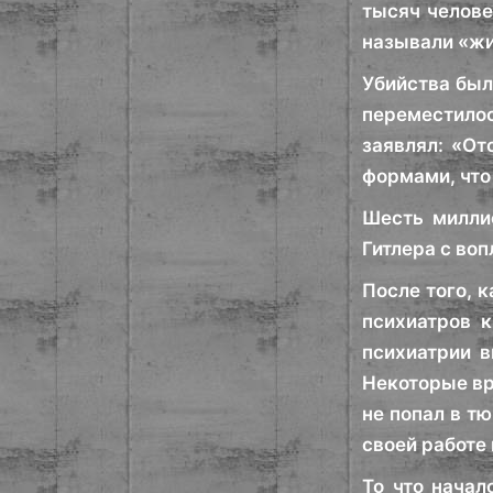
тысяч челове
называли «жи
Убийства был
переместилос
заявлял: «От
формами, что
Шесть миллио
Гитлера с во
После того, 
психиатров 
психиатрии в
Некоторые вр
не попал в т
своей работе 
То что начал