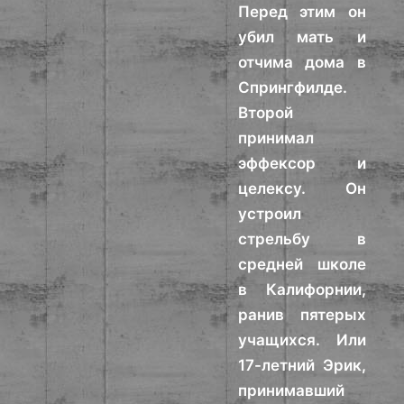
Перед этим он
убил мать и
отчима дома в
Спрингфилде.
Второй
принимал
эффексор и
целексу. Он
устроил
стрельбу в
средней школе
в Калифорнии,
ранив пятерых
учащихся. Или
17-летний Эрик,
принимавший