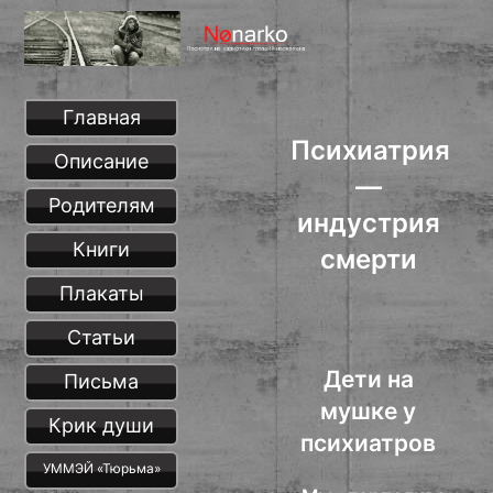
Главная
Психиатрия
Описание
—
Родителям
индустрия
Книги
смерти
Плакаты
Статьи
Дети на
Письма
мушке у
Крик души
психиатров
УММЭЙ «Тюрьма»