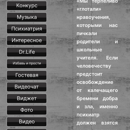
«Мы терпеливо
Конкурс
«глотали»
Музыка
нравоучения,
которыми нас
Психиатрия
пичкали
Интересное
родители и
школьные
Dr.Life
учителя. Если
Избавь и прости
человечеству
предстоит
Гостевая
освобождение
Видеочат
от калечащего
Виджет
бремени добра
и зла, именно
Фото
психиатр
Видео
должен взятся