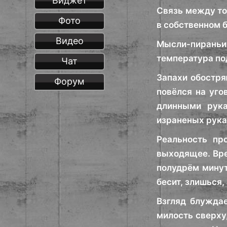
Виджет
Связь между то
Фото
в собственном 
Видео
Мысли-пираньи 
температура под
Чат
Запахи обостря
Форум
повёлся на уго
длинными рука
израненых руках
Реальность пр
выходящее. Вре
полудрём минут
бесит, злишься,
Взгляд блужда
милость сверху