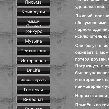
Письма
удовольствий.
Крик души
Лживый, прогни
УММЭЙ
обезумевшими,
«Тюрьма»
чёрном одеянии
Конкурс
исключительно н
Музыка
Они бегут в ис
Психиатрия
ожидает в моме
потеря друзей, 
Интересное
Погрязнуть в эт
Dr.Life
былое уважение
и потерявших н
Избавь и прости
неимоверных уси
Гостевая
Нервы становят
Видеочат
Плывёшь по тече