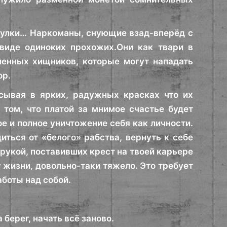
оулки… Наркоманы, снующие взад-вперёд с
виде одиноких прохожих.Они как твари в
ленных хищников, которые могут нападать
ор.
исывая в ярких, радужных красках что их
том, что платой за мнимое счастье будет
ое и полное уничтожение себя как личности.
диться от «белого» рабства, вернуть к себе
рукой, поставивших крест на твоей карьере
 жизни, довольно-таки тяжело. Это требует
аботы над собой.
берег, начать всё заново.