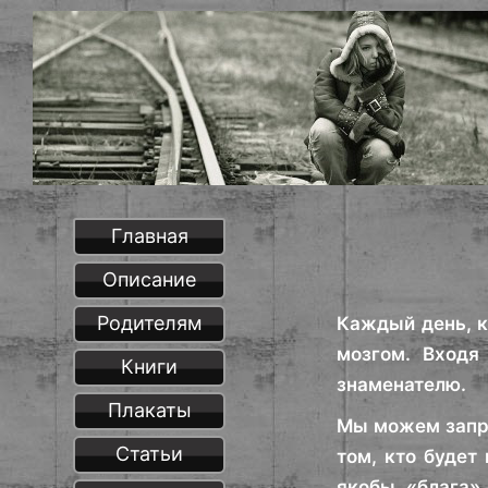
Главная
Описание
Родителям
Каждый день, к
мозгом. Входя
Книги
знаменателю.
Плакаты
Мы можем запро
Статьи
том, кто будет
якобы «блага»