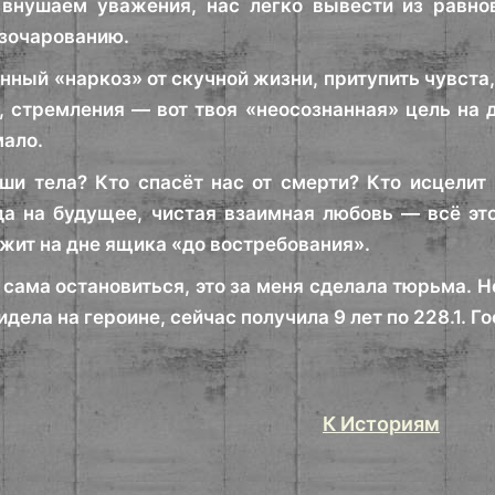
 внушаем уважения, нас легко вывести из равно
зочарованию.
ный «наркоз» от скучной жизни, притупить чувста, 
, стремления — вот твоя «неосознанная» цель на
мало.
ши тела? Кто спасёт нас от смерти? Кто исцелит
а на будущее, чистая взаимная любовь — всё это
ежит на дне ящика «до востребования».
а сама остановиться, это за меня сделала тюрьма. Н
дела на героине, сейчас получила 9 лет по 228.1. Г
К Историям