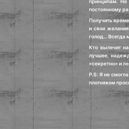
принципам. Не
постоянному ра
Получить времен
и свои желания
голод… Всегда 
Кто вылечит на
лучшее, надежд
«секретно» и л
P.S: Я не смогл
плотняком проси