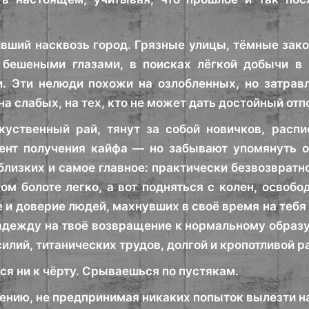
вший насквозь город. Грязные улицы, тёмные зак
 бешеными глазами, в поисках лёгкой добычи в 
. Эти нелюди похожи на озлобленных, но затрав
а слабых, на тех, кто не может дать достойный отп
куственный рай, тянут за собой новичков, расп
нт получения кайфа — но забывают упомянуть о 
близких и самое главное: практически безвозвратн
ом болоте легко, а вот подняться с колен, освобо
 и доверие людей, махнувших в своё время на тебя 
адежду на твоё возвращение к нормальному образу
лий, титанических трудов, долгой и кропотливой р
ся ни к чёрту. Срываешься по пустякам.
нию, не предпринимая никаких попыток вылезти на 