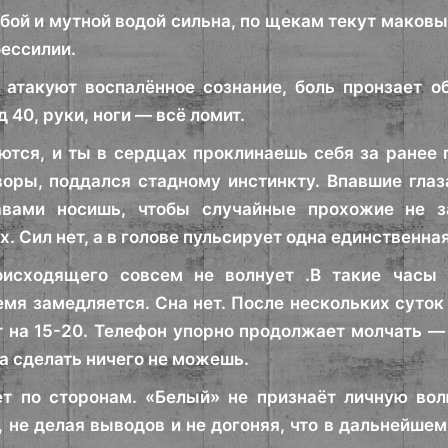
бой и мутной водой сильна, по щекам текут маков
бессилии.
атакуют воспалённое сознание, боль пронзает о
 40, руки, ноги — всё ломит.
ются, и ты в сердцах проклинаешь себя за ранее
воры, поддался стадному инстинкту. Впавшие глаз
вами носишь, чтобы случайные прохожие не з
. Сил нет, а в голове пульсирует одна единственна
оисходящего совсем не волнует .В такие часы 
мя замедляется. Сна нет. После нескольких суто
 на 15-20. Телефон упорно продолжает молчать —
 а сделать ничего не можешь.
ет по сторонам. «Белый» не признаёт личную во
, не делая выводов и не догоняя, что в дальнейшем