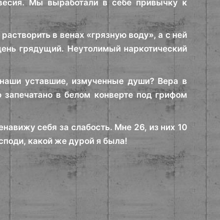
весия. Мы выработали в себе привычку к
растворить в венах «грязную воду», а с ней
 день грядущий. Неутолимый наркотический
 наши уставшие, измученные души? Вера в
 запечатано в белом конверте под грифом
енавижу себя за слабость. Мне 26, из них 10
осподи, какой же дурой я была!