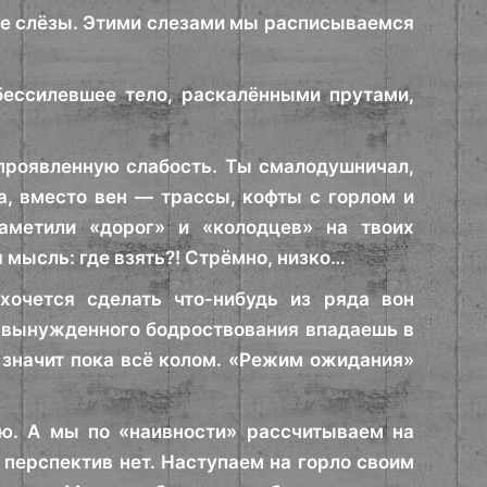
ые слёзы. Этими слезами мы расписываемся
бессилевшее тело, раскалёнными прутами,
 проявленную слабость. Ты смалодушничал,
а, вместо вен — трассы, кофты с горлом и
аметили «дорог» и «колодцев» на твоих
я мысль: где взять?! Стрёмно, низко…
хочется сделать что-нибудь из ряда вон
к вынужденного бодроствования впадаешь в
 значит пока всё колом. «Режим ожидания»
лю. А мы по «наивности» рассчитываем на
 перспектив нет. Наступаем на горло своим