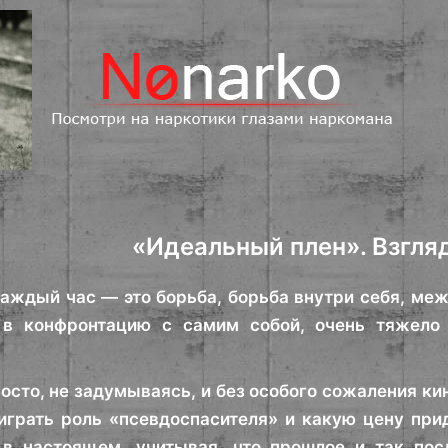
«Идеальный плен». Взгля
аждый час — это борьба, борьба внутри себя, ме
 в конфронтацию с самим собой, очень тяжело 
сто, не задумываясь, и без особого сожаления кин
 играть роль «псевдоспасителя» и какую цену при
 в настоящем, учитывая, что прошлое и так по