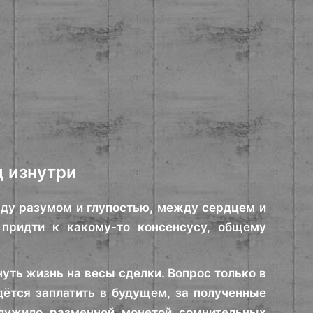
д изнутри
жду разумом и глупостью, между сердцем и
придти к какому-то консенсусу, общему
уть жизнь на весы сделки. Вопрос только в
дётся заплатить в будущем, за полученные
служило разменной монетой сомнительных