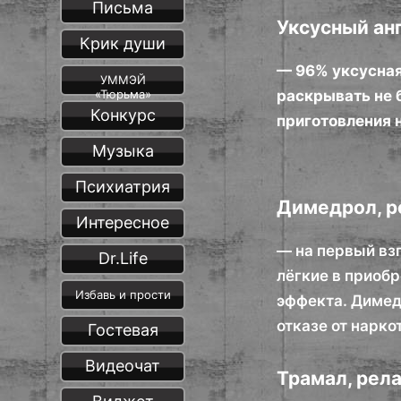
Письма
Уксусный ан
Крик души
— 96% уксусная
УММЭЙ
«Тюрьма»
раскрывать не 
Конкурс
приготовления н
Музыка
Психиатрия
Димедрол, р
Интересное
— на первый вз
Dr.Life
лёгкие в приобр
Избавь и прости
эффекта. Димед
отказе от нарко
Гостевая
Видеочат
Трамал, рел