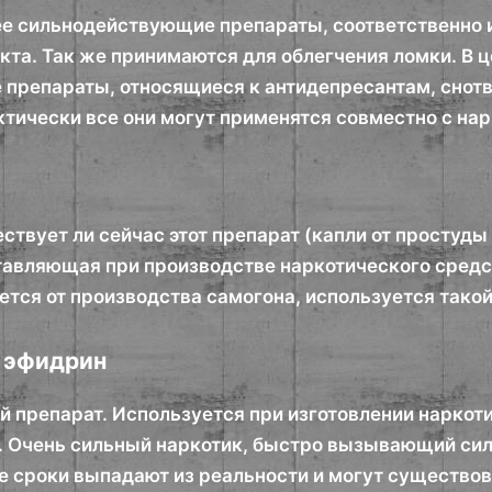
ее сильнодействующие препараты, соответственно и
кта. Так же принимаются для облегчения ломки. В 
е препараты, относящиеся к антидепресантам, сно
ктически все они могут применятся совместно с на
ствует ли сейчас этот препарат (капли от простуды 
ставляющая при производстве наркотического средс
ется от производства самогона, используется такой
 эфидрин
й препарат. Используется при изготовлении наркот
 Очень сильный наркотик, быстро вызывающий си
ие сроки выпадают из реальности и могут существов