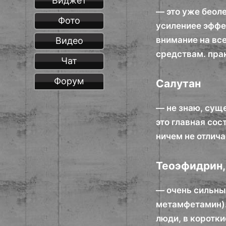
Виджет
— это уже беол
Фото
усилениее эффе
внимание на вс
Видео
средствам. пра
Чат
Форум
Салутан
— не знаю, суще
это главная со
ничем не отлича
Теоэфидрин,
— очень сильны
метамфетамин).
люди, в коротк