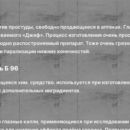
тив простуды, свободно продающееся в аптеках. Г
ываемого «Джеф». Процесс изготовления очень прос
бодно распостроняемый препарат. Тоже очень грязн
 и парализации нижних конечностей.
ь Б 96
щееся хим. средство. используется при изготовлен
х дополнительных ингридиентов.
о глазные капли, применяющиеся при исследовании 
го для усиления эффекта приёма героина. Привыкан