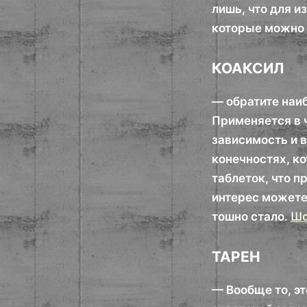
лишь, что для и
которые можно 
КОАКСИЛ
— обратите наи
Применяется в 
зависимость и 
конечностях, ко
таблеток, что п
интерес можете
тошно стало.
Шо
ТАРЕН
— Вообще то, э