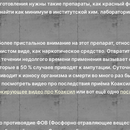
зготовления нужны такие препараты, как красный ф
найти как минимум в институтской хим. лаборатори
более пристальное внимание на этот препарат, отно
чистом виде, как наркотическое средство. Отврат
в течении недолгого времени применения вызывает
торые в 50 % случаев приводят к ампутации. Суточ
риводит к износу организма и смерти во много раз б
 посмотреть видео про последствия приёма Коакси
кирующее видео про Коаксил
или вот ещё одно
пос
то противоядие ФОВ (Фосфорно отравляющие вещест