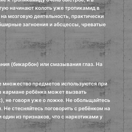
тую начинают колоть уже тропикамид в
 на мозговую деятельность, практически
обширные загноения и абсцессы, чреватые
ния (бикарбон) или смазывания глаз. На
бще множество предметов используются при
 в кармане ребёнка может вызвать
), не говоря уже о ложке. Не обольщайтесь
я. Не стесняйтесь поговорить с ребёнком на
и один из признаков, что с наркотиками у