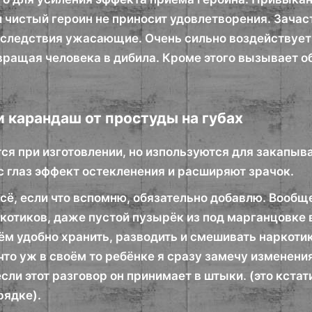
 чистый героин не приносит удовлетворения. Зачас
оследствия ужасающие. Очень сильно воздействует
евращая человека в дибила. Кроме этого вызывает 
и карандаш от простуды на губах
я при изготовлении, но изпользуются для закапыва
с глаз эффект остекленения и расширяют зрачок.
 всё, если что вспомню, обязательно добавлю. Воо
котиков, даже пустой пузырёк из под марганцовке
ём удобно хранить, разводить и смешивать наркотик
что уж в своём то ребёнке я сразу замечу изменени
если этот разговор он принимает в штыки. (это кстат
рядке).