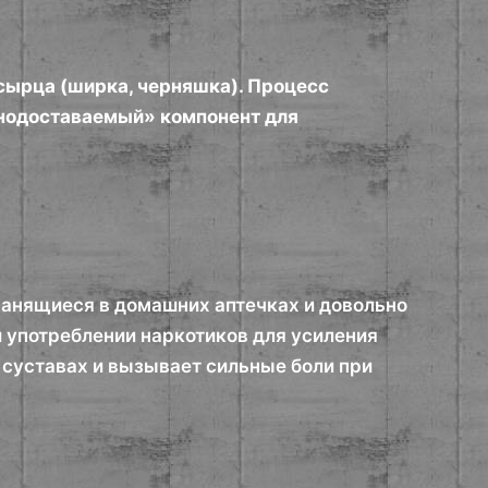
сырца (ширка, черняшка). Процесс
уднодоставаемый» компонент для
ранящиеся в домашних аптечках и довольно
и употреблении наркотиков для усиления
 суставах и вызывает сильные боли при