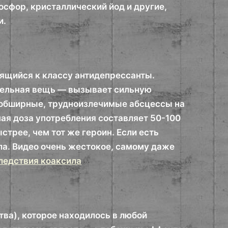
осфор, кристаллический йод и другие,
и.
сящийся к классу антидепрессанты.
ительная вещь — вызывает сильную
 обширные, трудноизлечимые абсцессы на
ная доза употребления составляет 50-100
ыстрее, чем тот же героин. Если есть
ла. Видео очень жестокое, самому даже
ледствия коаксила
ва), которое находилось в любой