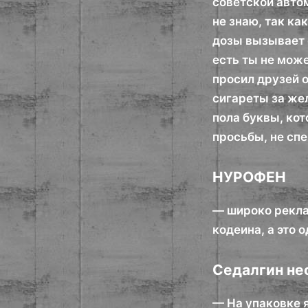
советской авто
не знаю, так к
дозы вызывает 
есть ты не може
просил друзей о
сигареты за жел
пола буквы, кот
просьбы, не спе
НУРОФЕН
— широко рекла
кодеина, а это
Седалгин не
— На упаковке 