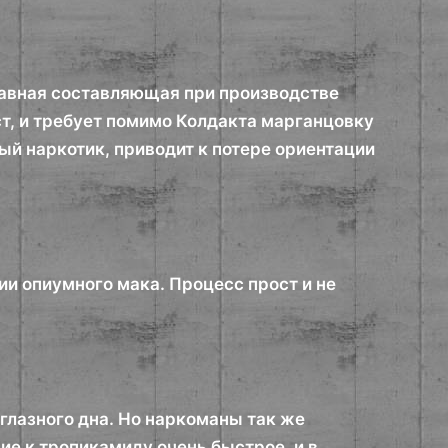
лавная составляющая при производстве
т, и требует помимо Колдакта марганцовку
ый наркотик, приводит к потере ориентации
ии опиумного мака. Процесс прост и не
глазного дна. Но наркоманы так же
ие к тропикамиду очень быстрое, и в