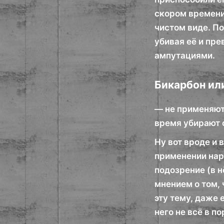
скором времени
чистом виде. П
убивая её и пр
ампутациями.
Бикарбон ил
— не применяютс
время убирают 
Ну вот вроде и
применении нар
подозрение (в н
мнением о том, 
эту тему, даже 
него не всё в по