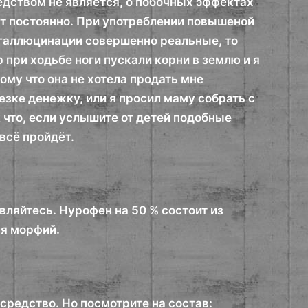
едством не является, о побочных эффектах
ат постоянно. При употреблении повышеной
 галлюцинации совершенно реальные, то
 при ходьбе ноги пускали корни в землю и я
ому что она не хотела продать мне
лезке денежку, или я просил маму собрать с
к что, если услышите от детей подобные
всё пройдёт.
ляйтесь. Нурофен на 50 % состоит из
ая морфий.
редство. Но посмотрите на состав: