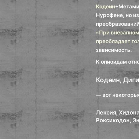
Кодеин
+Метами
Нурофене, но и
преобразований.
«При внезапном
преобладает го
зависимость.
К опиоидам отн
Кодеин, Диг
— вот некоторы
Лексия, Хидона
Роксикодон, Э