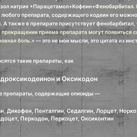
зол натрия +Парацетамол+Кофеин+
Фенобарбитал
.
з любого препарата, содержащего кодеин его можн
 А также в препарате присутствует фенобарбитал, 
 прекращении приема препарата могут появиться с
ловная боль.»
— это не мои мысли, это цитата из ин
осятся такие препараты, как
идроксикодеинон и Оксикодон
е препараты, содержащие опиоиды —
н, Дикофен, Пенталгин, Седалгин, Лорцет, Норко,
ндоцет, Перкодон, Перкоцет, Оксиконтин