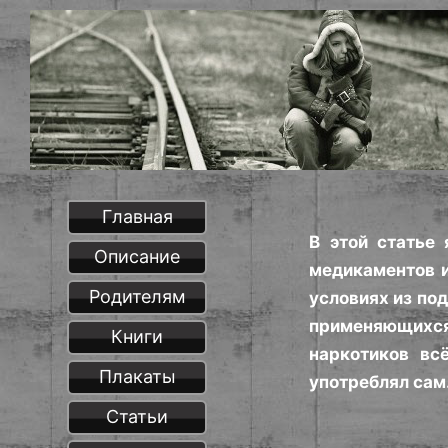
Главная
В этой статье
Описание
медикаментов и
Родителям
условиях из по
применяющихся
Книги
наркотиков вс
Плакаты
употреблял сам.
Статьи