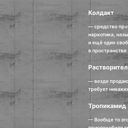
Колдакт
— средство про
наркотика, наз
и ещё один сво
в пространстве
Растворител
— везде продаю
требует никаки
Тропикамид
— Вообще то эт
приспособили е