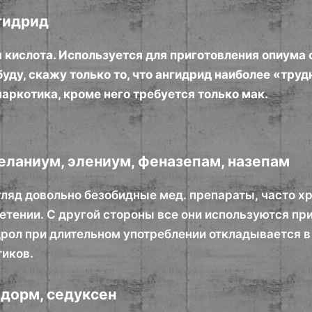
гидрид
 кислота. Используется для приготовления опиума 
буду, скажу только то, что ангидрид наиболее «тр
аркотика, кроме него требуется только мак.
еланиум, элениум, феназепам, назепам
гляд довольно безобидные мед. препараты, часто х
етении. С другой стороны все они используются пр
рол при длительном употреблении откладывается в
тиков.
адорм, седуксен