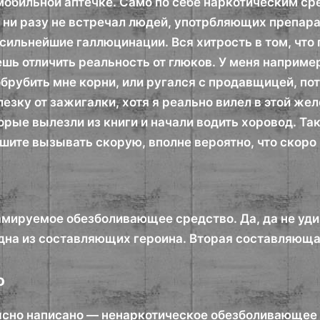
мобильной аптечке. Само по себе наркотическим ср
ак ни разу не встречал людей, употрбляющих препар
сильнейшие галлюцинации. Вся хитрость в том, что
шь отличить реальность от глюков. У меня например
брубить мне корни, или ругался с продавщицей, пот
езку от зажигалки, хотя я реально вилел в этой же
орые вылезли из книги и начали водить хоровод. Та
шите вызывать скорую, вполне вероятно, что скоро 
мируемое обезболивающее средство. Да, да не удив
 одна из составляющих героина. Вторая составляющ
о
ясно написано — ненаркотическое обезболивающее с