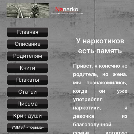
Главная
У наркотиков
Описание
есть память
Родителям
Привет, я конечно не
Книги
родитель, но жена.
Плакаты
мы познакомились,
когда он уже
Статьи
употреблял
Письма
наркотики, я
Крик души
девочка из
благополучной
УММЭЙ «Тюрьма»
семьи, которую