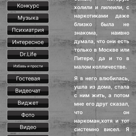
Конкурс
холили и лилеили, с
наркотиками даже
Музыка
близко была не
Психиатрия
знакома, наивно
думала, что они есть
Интересное
только в Москве или
Dr.Life
Питере, да и то в
малом колличестве.
Избавь и прости
Гостевая
Я в него влюбилась,
ушла из дома, стала
Видеочат
с ним жить, а потом
Виджет
мне его друг сказал,
что он
Фото
наркоман,хотя и тот
Видео
системно висел. Я