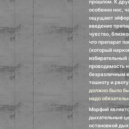
прошлом. К друг
особенно нос, ч
ощущают эйфори
введение препа
чувство, близко
что препарат по
(который нарком
избирательный 
проводимость н
безразличным к
тошноту и рвоту
должно было быт
надо обязатель
Морфий являетс
дыхательные це
остановкой дых