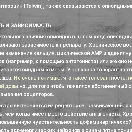
ентазоцин (Talwin), также связываются с опиоидны
ТЬ И ЗАВИСИМОСТЬ
лительного влияния опиоидов в целом ряде опиоидны
вливают зависимость к препарату. Хроническое во
е изменения кальция, циклической АМР и аденилну
в (например, с помощью антагониста) или же оно не
вивается синдром отмены. У человека толерантност
 доз,
Не очень понимаю, что такое толерантность, но 
ой дозы
но, для того чтобы появился абстинентный 
язывания рецепторов.
ыстро вытесняется из рецепторов, развивающийся с
ь, чем когда имеет место действие антагониста. Х
повышенную чувствительность дофаминергической,
ость адренергических нейронов в синем пятне пони