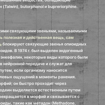
н, Смешанные вещества, обладающие
Talwin), butorphanol и bupreriorphine.
скими связующими звеньями, называемыми
ь полезная и действенная вещь, сам
ь
блокируют связующие звенья опиоидных
идов. В 1974 г. был выделен эндогенный
 энкефалин, некоторые виды которого были
в нейронной передаче и служат для
путем, если организму наносится
олевых ощущений в моменты ранения.
рфий; он быстро проходит через
Кодеин выделяется естественным путем
превращается в морфий и связывается с
оиды, такие как метадон (Methadone,