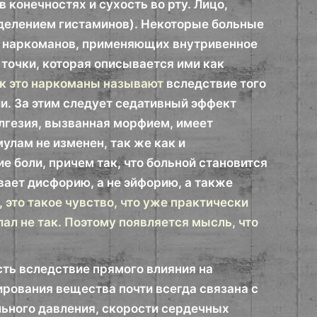
 конечностях и сухость во рту. Лицо,
выделением гистаминов). Некоторые больные
У наркоманов, применяющих внутривенное
точки, которая описывается ими как
к это наркоманы называют
вследствие того
ии. За этим следует седативный эффект
алгезия, вызванная морфием, имеет
улам не изменен, так же как и
 боли, причем так, что больной становится
ает дисфорию, а не эйфорию, а также
 это такое чувство, что уже практически
елал не так. Поэтому появляется мысль, что
ь вследствие прямого влияния на
ирования вещества почти всегда связана с
льного давления, скорости сердечных