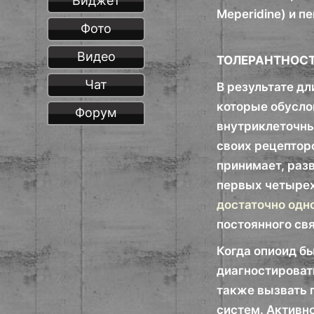
Виджет
Meperidine) и п
Фото
Видео
ТОЛЕРАНТНОС
Чат
В результате д
которые обусло
Форум
внутриклеточны
своих рецепторо
принимает, раз
первых четырех
достаточно одн
постоянного св
Когда опиоид б
диагностироват
также вызвать 
систем. Активн