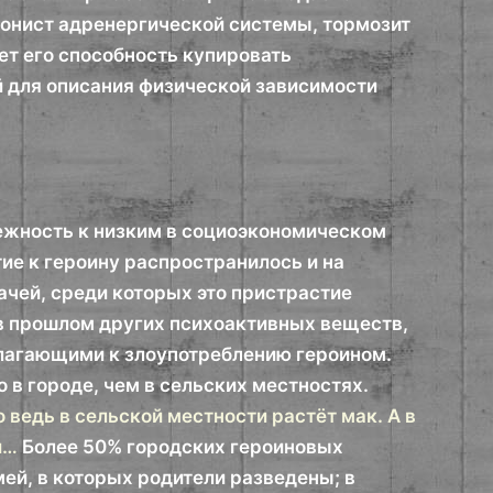
агонист адренергической системы, тормозит
ет его способность купировать
 для описания физической зависимости
ежность к низким в социоэкономическом
ие к героину распространилось и на
ачей, среди которых это пристрастие
 в прошлом других психоактивных веществ,
олагающими к злоупотреблению героином.
в городе, чем в сельских местностях.
о ведь в сельской местности растёт мак. А в
и…
Более 50% городских героиновых
ей, в которых родители разведены; в