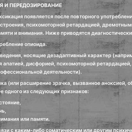
Я И ПЕРЕДОЗИРОВАНИЕ
ксикация появляется после повторного употреблени
строения, психомоторной ретардацией, дремотным 
мяти и внимания. Ниже приводятся диагностически
требление опиоида.
оведения, носящие дезадаптивный характер (наприм
я апатией, дисфорией, психомоторной ретардацией
рофессиональной деятельности).
чка (или расширение зрачка, вызванное аноксией, 
ее одного из следующих признаков:
стояние,
чь,
нимания или памяти.
связи с каким-либо соматическим или другим психи