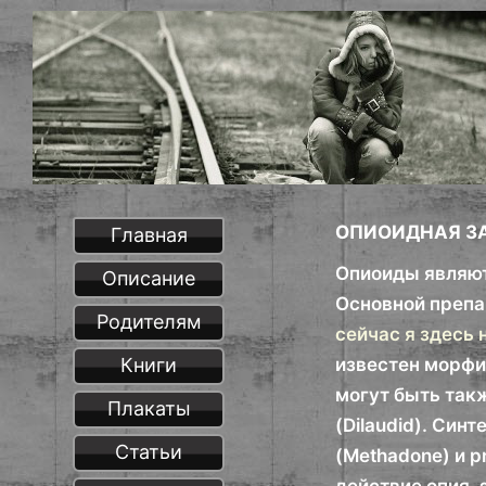
ОПИОИДНАЯ З
Главная
Опиоиды являют
Описание
Основной препар
Родителям
сейчас я здесь
Книги
известен морфи
могут быть такж
Плакаты
(Dilaudid). Син
Статьи
(Methadone) и 