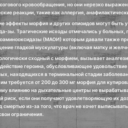
озгового кровообращения, но они нерезко выражен
кие реакции, такие как аллергия, анафилактически
 эффекты морфия и других опиоидов могут быть у
а-зы. Трагические исходы отмечались у больных,
оаминооксидазы (МАОИ) которым давали также пр
щение гладкой мускулатуры (включая матку и желчн
ологически сходный с морфием, вызывает аналгези
здействие героина, обусловливающее удовольствие 
ных, находящихся в терминальной стадии заболеван
 им требуется от 200 до 300 мг морфия для купиров
у влиянию на дыхательные центры не вырабатывает
й риск, если они получают удовлетворяющую их до
 смертью из-за того, что врач не хочет выписывать 
свои ограничения.