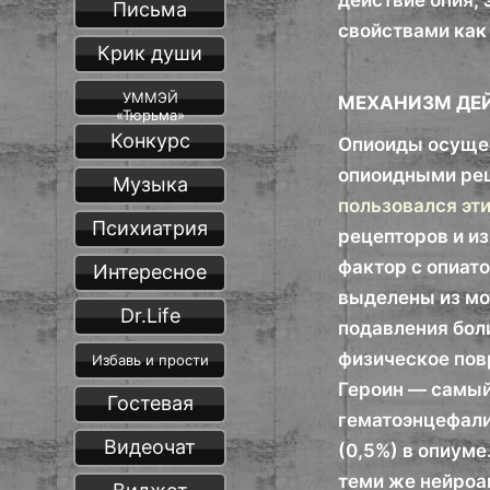
действие опия, 
Письма
свойствами как 
Крик души
УММЭЙ
МЕХАНИЗМ ДЕ
«Тюрьма»
Конкурс
Опиоиды осущес
опиоидными рец
Музыка
пользовался эт
Психиатрия
рецепторов и и
фактор с опиат
Интересное
выделены из мо
Dr.Life
подавления бол
физическое пов
Избавь и прости
Героин — самый
Гостевая
гематоэнцефали
Видеочат
(0,5%) в опиум
теми же нейроа