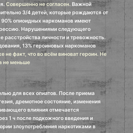
я.
Совершенно не согласен.
Важной
ительно 3/4 детей, которые рождаются от
о 90% опиоидных наркоманов имеют
епрессию. Нарушениями следующего
е расстройства личности и тревожность.
дования, 13% героиновых наркоманов
е не факт, что во всём виноват героин. Не
на не меньше
лью для всех опиатов. После приема
гезия, дремотное состояние, изменения
ливающего влияния отмечается
рез 1 ч после подкожного введения и
стории злоупотребления наркотиками в