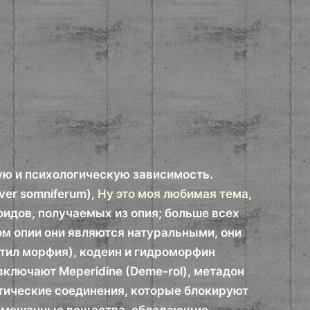
ю и психологическую зависимость.
ver somniferum),
Ну это моя любимая тема,
идов, получаемых из опия; больше всех
ом опии они являются натуральными, они
етил морфия), кодеин и гидроморфин
включают Meperidine (Deme-rol), метадон
етические соединения, которые блокируют