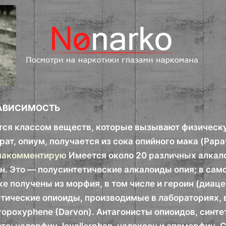
АВИСИМОСТЬ
ся классом веществ, которые вызывают физическу
ат, опиум, получается из сока опийного мака (Papa
 накомментирую
Имеется около 20 различных алкало
н. Это — полусинтетические алкалоиды опия; в сам
е получены из морфия, в том числе и героин (диац
тетические опиоиды, производимые в лабораториях, 
propoxyphene (Darvon). Антагонисты опиоидов, синт