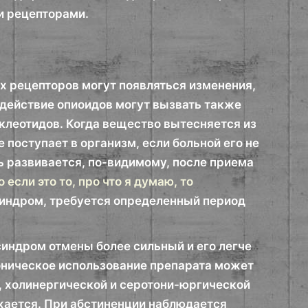
ми рецепторами.
х рецепторов могут появляться изменения,
здействие опиоидов могут вызвать также
клеотидов. Когда вещество вытесняется из
 поступает в организм, если больной его не
ь развивается, по-видимому, после приема
если это то, про что я думаю, то
синдром, требуется определенный период
индром отмены более сильный и его легче
роническое использование препарата может
 холинергической и серотони-юргической
жается. При абстиненции наблюдается