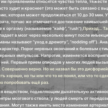
им проявлениям относятся чувство тепла, тяжести в
асто зудит и краснеет (это может быть связано с 
ю, которая может продолжаться от 10 до 30 мин. 
рата, тотчас же отмечается достижение наивысшей 
е к оргазму (называемое “кайф”, “rush”),
Приход… Та
падает в мозг через несколько минут после инъекц
аны называют “уход в дремоту”, “nodding off”). Ан
характер. Порог нервных окончаний к болевым стим
ервных импульсов. Напротив, изменяется восприятие
 ней. Первый прием опиоидов у многих людей вызыв
.
Совершенно верно. Но не назвал бы это дисфорией,
ь хорошо, но ты или что то не понял, или что то сд
но попробовать ещё раз.
я веществом, подавляющим дыхательную активност
нтры мозгового ствола; у людей смерть от передоз
ания. Могут также иметь место изменения артериа