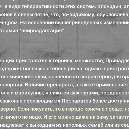
” в виде гиперактивности этих систем. Клонидин, 
онов в синем пятне, что, по-видимому, обусловлива
индром. На основании вышеприведенных изменений
термин “нейроадаптация”.
ющих пристрастие к героину, множество, Принадл
содержит большую степень риска; однако пристраст
ономические слои, особенно это характерно для вр
ропорции. Наличие препарата, а также применение
голя и марихуаны, являются факторами, предрасп
езаконно производимых Препаратов более доступно 
верно. Если покупать, то в городе конечно проще, н
е ничего не надо. И его можно даже на зиму запаст
надлежат к выходцам из неполных семей или из сем