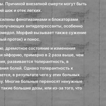
ы. Причиной внезапной смерти могут быть
й шок и отек легких.
силены фенотиазинами и блокаторами
 получающих антидепрессанты, особенно
омедол. Морфий вызывает также сужение
ый проток) и понос.
ю, дремотное состояние и изменения
и эйфорию, примерно в 2 раза выше, чем
ия, развивается толерантность, в
ания болей. Однако толерантность к
ся, в результате чего у этих больных
зу. Многие больные переносят ненужные
такие большие дозы, или из-за того, что