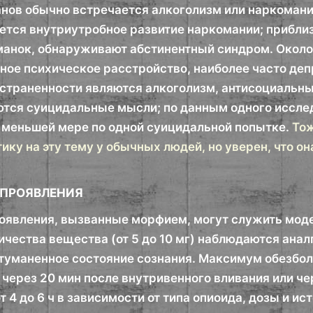
нов обычно встречается алкоголизм или наркомани
ется внутриутробное развитие наркомании; приблиз
анок, обнаруживают абстинентный синдром. Окол
ное психическое расстройство, наиболее часто д
страненности являются алкоголизм, антисоциальны
тся суицидальные мысли; по данным одного иссле
 меньшей мере по одной суицидальной попытке.
Тож
ику на эту тему у обычных людей, но уверен, что о
 ПРОЯВЛЕНИЯ
оявления, вызванные морфием, могут служить моде
ичества вещества (от 5 до 10 мг) наблюдаются анал
атуманенное состояние сознания. Максимум обезбо
через 20 мин после внутривенного вливания или че
 4 до 6 ч в зависимости от типа опиоида, дозы и и