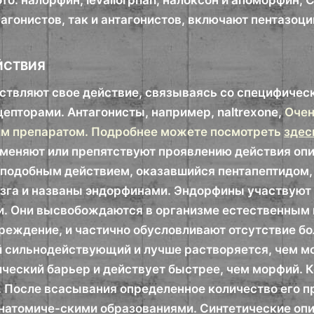
это: налорфин, levallorphan, налоксон и апоморфи
агонистов, так и антагонистов, включают пентазоцин (
ЙСТВИЯ
твляют свое действие, связываясь со специфиче
епторами. Антагонисты, например, naltrexone,
Очен
им препаратом. Подробнее можете посмотреть
здес
зменяют или препятствуют проявлению действия опио
оподобным действием, оказавшийся пентапептидом,
зга и названы эндорфинами. Эндорфины участвуют 
и. Они высвобождаются в организме естественным 
реждение, и частично обусловливают отсутствие б
 сильнодействующий и лучше растворяется, чем мо
ческий барьер и действует быстрее, чем морфий. 
е. После всасывания определенное количество его 
натомиче-скими образованиями. Синтетические опи