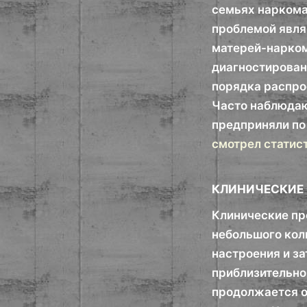
семьях наркома
проблемой явля
матерей-нарком
диагностирован
порядка распро
Часто наблюдаю
предприняли по
смотрел статист
КЛИНИЧЕСКИЕ
Клинические пр
небольшого кол
настроения и з
приблизительно 
продолжается от