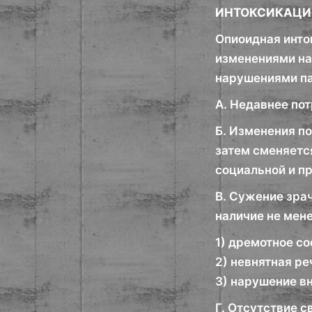
ИНТОКСИКАЦИ
Опиоидная инто
изменениями на
нарушениями па
A. Недавнее по
Б. Изменения п
затем сменяетс
социальной и п
В. Сужение зра
наличие не мен
1) дремотное со
2) невнятная ре
3) нарушение в
Г. Отсутствие 