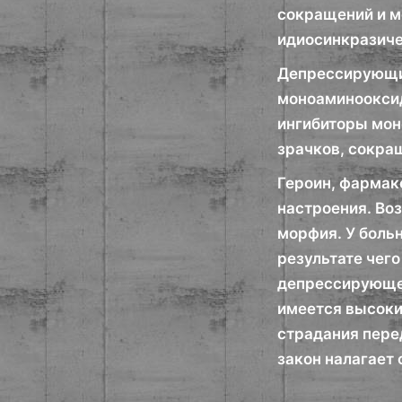
сокращений и м
идиосинкразичес
Депрессирующие
моноаминооксид
ингибиторы мон
зрачков, сокра
Героин, фармак
настроения. Во
морфия. У боль
результате чего
депрессирующем
имеется высоки
страдания перед
закон налагает 