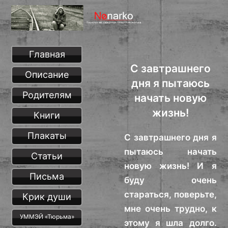
Главная
С завтрашнего
Описание
дня я пытаюсь
Родителям
начать новую
жизнь!
Книги
Плакаты
С завтрашнего дня я
пытаюсь начать
Статьи
новую жизнь! И я
Письма
буду очень
стараться, поверьте,
Крик души
мне очень трудно, к
УММЭЙ «Тюрьма»
этому я шла долго.