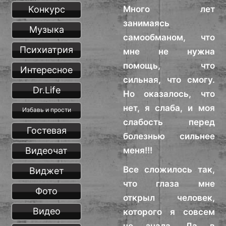
Конкурс
Много лет
занимаясь
Музыка
самообманом, что
Психиатрия
мне не нужна
помощь, что
Интересное
сильная, что смогу.
Dr.Life
Но оказалось, что
нет, я слаба, и моя
Избавь и прости
слабость перед
Гостевая
болезнью сильнее
Видеочат
меня!!!
Все сложилось так,
Виджет
что глаза мне
Фото
открыл человек,
Видео
которого я совсем