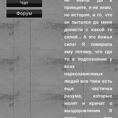
не знала. Да в
Чат
принципе, и не знаю,
Форум
но история, и то, что
он пытался до меня
донести с какой то
силой… А это божья
сила! Я поверила
ему потому, что где
то в подсознании у
всех
наркозависимых
людей все таки есть
еще частички
разума, которые
молят и кричат о
выздоровлении. Я