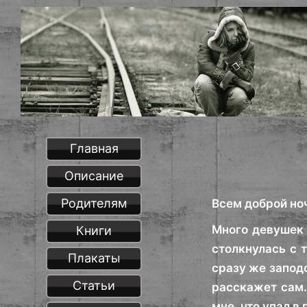
Главная
Описание
Родителям
Всем доброй но
Много девушек 
Книги
столкнулась с 
Плакаты
сразу же заподо
Статьи
расскажет сам.
мне, что упал в