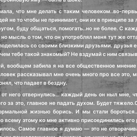
мала, что мне делать с таким человеком..во-перв
ей не то чтобы не принимает, они их в принципе за 
угом, буду общаться, помогать..но не более. С каж
 но мысль о том, что он употреблял меня тут же от
 поделилась со своими близкими друзьями. друзья е
ачем тебе такой знакомый? Не вздумай с ним связыв
й, вообщем забила я на все общественное мнение
ловек рассказывал мне очень много про все это, мн
нял, что падает в бездну.
 от него отвернулись… каждый день он ныл мне, чт
го за это, главное не падать духом. Будет тяжело
ормальной жизнью борись. И мы стали бороться
о всему этому ко мне активно присоединились его 
илось. Самое главное я думаю — это не отворачив