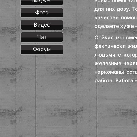
Виджет
всем…помогайте
для них дозу. 
Фото
качестве помощ
Видео
сделаете хуже 
Чат
Сейчас мы вмес
фактически жиз
Форум
людьми с кото
железные нервы
наркоманы есть
работа. Работа 