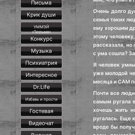
Письма
Очень долго ду
Крик души
семья таких люд
УММЭЙ
ему хорошим др
«Тюрьма»
этому человеку,
Конкурс
рассказала, но
Музыка
с ума сошла? З
Психиатрия
Я человек умны
уже молодой че
Интересное
месяца и САМ по
Dr.Life
Почти все люди
Избавь и прости
самым ругала е
хочешь жить н
Гостевая
ругалась. Еще к
Видеочат
вроде бы получ