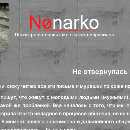
Не отвернулась
чи, сижу читаю все эти письма и мурашки по коже и
пишут, что живут с молодыми людьми (мужьями), 
такой же проблемой. Все началось с того, что мы 
зрила что-то неладное в процессе общения, но на н
 В момент нашего знакомства и дальнейшего общен
 героиновую яму — была в шоке.