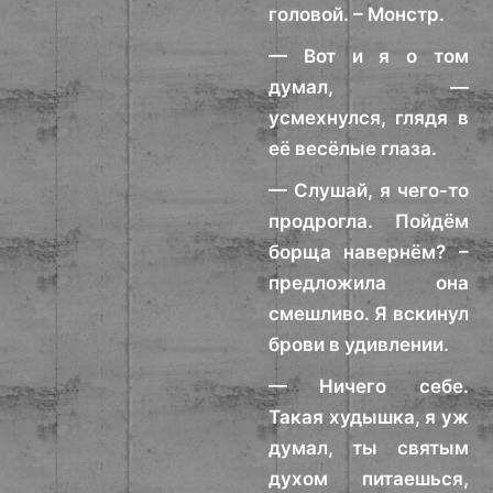
головой. – Монстр.
— Вот и я о том
думал, —
усмехнулся, глядя в
её весёлые глаза.
— Слушай, я чего-то
продрогла. Пойдём
борща навернём? –
предложила она
смешливо. Я вскинул
брови в удивлении.
— Ничего себе.
Такая худышка, я уж
думал, ты святым
духом питаешься,