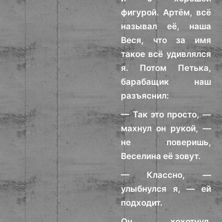
фигурой. Артём, всё
называл её, наша
Веся, что за имя
такое всё удивлялся
я. Потом Петька,
барабащик наш
разъяснил:
— Так это просто, —
махнул он рукой, —
не поверишь,
Веселина её зовут.
— Классно, —
улыбнулся я, — ей
подходит.
Он хохотнул,