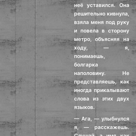
неё уставился. Она
решительно кивнула,
взяла меня под руку
и повела в сторону
метро, объясняя на
ходу, — я,
понимаешь,
болгарка
наполовину. Не
представляешь, как
иногда прикалывают
слова из этих двух
языков.
— Ага, — улыбнулся
я, — расскажешь.
Слушай, а имя как