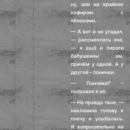
ну, или на крайняк
кефиром с
яблоками.
— А вот и не угадал,
— рассмеялась она,
— я ещё и пироги
бабушкины ем,
причём у одной. А у
другой – понички.
— Пончики? –
поправил я её.
— Не правда твоя, —
наклонила голову к
плечу и улыбалась.
Я вопросительно на