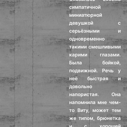
симпатичной
миниатюрной
девушкой с
серьёзными и
одновременно
такими смешливыми
карими глазами.
Была бойкой,
подвижной. Речь у
неё быстрая и
довольно
напористая. Она
напомнила мне чем-
то Виту, может тем
же типом, брюнетка
и с хорошей