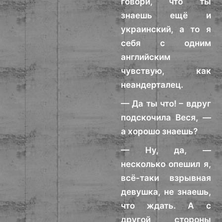
говори, что ты
знаешь ещё и
украинский, а то я
себя с одним
английским
чувствую, как
неандерталец.
— Да ты что! – вдруг
подскочила Веся, —
а хорошо знаешь?
— Ну, да, —
несколько опешил я,
всё-таки взрывная
девушка, не знаешь,
что ждать. А с
другой стороны