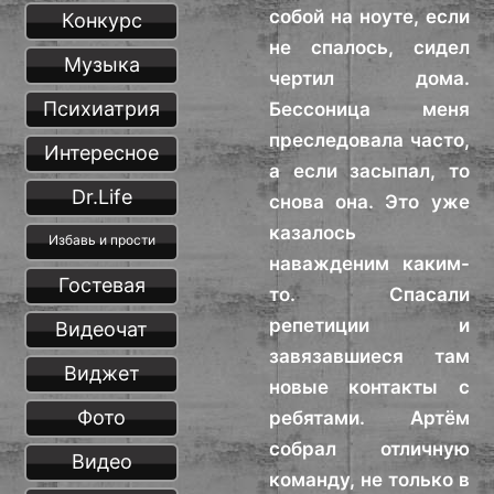
собой на ноуте, если
Конкурс
не спалось, сидел
Музыка
чертил дома.
Психиатрия
Бессоница меня
преследовала часто,
Интересное
а если засыпал, то
Dr.Life
снова она. Это уже
казалось
Избавь и прости
наважденим каким-
Гостевая
то. Спасали
репетиции и
Видеочат
завязавшиеся там
Виджет
новые контакты с
Фото
ребятами. Артём
собрал отличную
Видео
команду, не только в