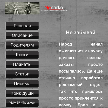
Главная
Не забывай
Описание
Народ начал
Родителям
оживляться к началу
Книги
дачного сезона,
Плакаты
заказы просто
посыпались. Да ещё
Статьи
отлично поработал
Письма
рекламный отдел,
так что пришлось
Крик души
просто приклеится к
УММЭЙ «Тюрьма»
компу. Брал и с