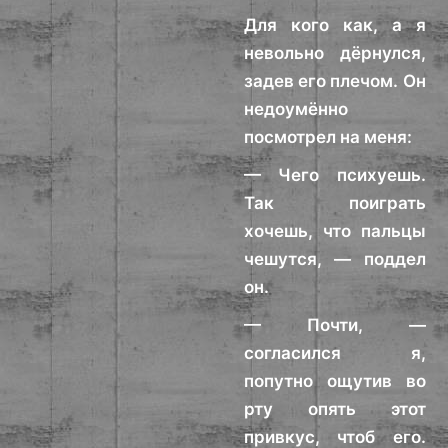
Для кого как, а я
невольно дёрнулся,
задев его плечом. Он
недоумённо
посмотрел на меня:
— Чего психуешь.
Так поиграть
хочешь, что пальцы
чешутся, — поддел
он.
— Почти, —
согласился я,
попутно ощутив во
рту опять этот
привкус, чтоб его.