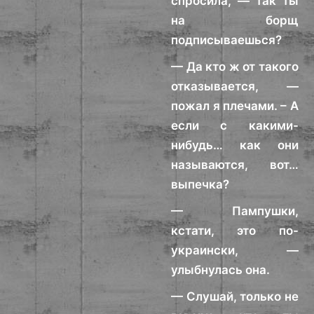
спросила, — так ты
на борщ
подписываешься?
— Да кто ж от такого
отказывается, —
пожал я плечами. – А
если с какими-
нибудь… как они
называются, вот…
выпечка?
— Пампушки,
кстати, это по-
украински, —
улыбнулась она.
— Слушай, только не