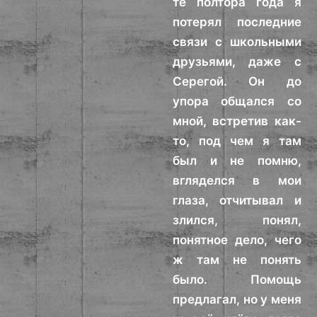
те полтора года я
потерял последние
связи с школьными
друзьями, даже с
Серегой. Он до
упора общался со
мной, встретив как-
то, под чем я там
был и не помню,
вгляделся в мои
глаза, отчитывал и
злился, понял,
понятное дело, чего
ж там не понять
было. Помощь
предлагал, но у меня