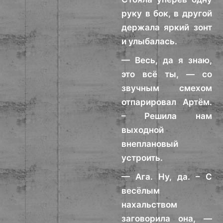
руку в бок, в другой
держала яркий зонт
и улыбалась.
— Весь, да я знаю,
это всё ты, — со
звучным смехом
отпарировал Артём.
– Решила нам
выходной
внеплановый
устроить.
— Ага. Ну, да. – С
весёлым
нахальством
заговорила она, —