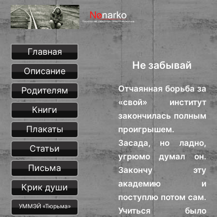
Главная
Не забывай
Описание
Отчаянная борьба за
Родителям
«свой» институт
Книги
закончилась полным
Плакаты
проигрышем.
Засада, но ладно,
Статьи
угрюмо думал он.
Письма
Закончу эту
академию и
Крик души
поступлю потом сам.
УММЭЙ «Тюрьма»
Учиться было