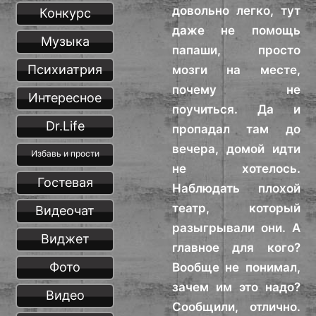
довольно легко, тут
Конкурс
даже не помощь
Музыка
папаши, просто
Психиатрия
мозги на месте,
почему не
Интересное
поучиться. Да и
Dr.Life
пропадал там до
вечера, домой идти
Избавь и прости
не хотелось.
Гостевая
Наблюдать плохой
театр, который
Видеочат
разыгрывали они. А
Виджет
главное для кого?
Фото
Вообще не понимал,
зачем им это надо?
Видео
Сообщили, отлично.