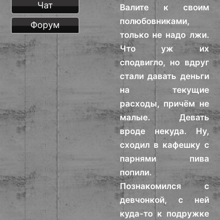
Чат
Валите к своим
полюбовниками,
Форум
только не надо лжи.
Что уж их
сподвигло, но вдруг
стали давать деньги
на текущие
расходы, причём не
малые. Девать
вроде некуда. Ну,
сходил в кафешку с
парнями пива
попили.
Познакомился с
девчонкой, с ней
куда-то к подружке