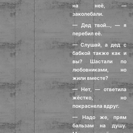
на неё, —
заколебали.
— Дед твой…, — я
перебил её.
— Слушай, а дед с
бабкой также как и
вы? Шастали по
любовниками, но
жили вместе?
— Нет, — ответила
жёстко, но
покраснела вдруг.
— Надо же, прям
бальзам на душу.