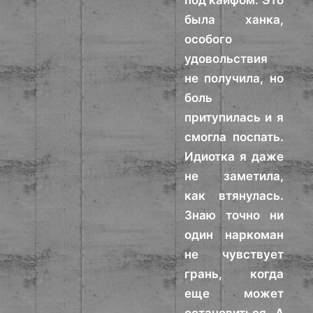
под кайфом. Это
была ханка,
особого
удовольствия
не получила, но
боль
притупилась и я
смогла поспать.
Идиотка я даже
не заметила,
как втянулась.
Знаю точно ни
один наркоман
не чувствует
грань, когда
еще может