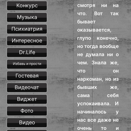
Конкурс
смотря ни на
что. Вот так
Музыка
бывает
Психиатрия
оказывается,
глупо конечно,
Интересное
но тогда вообще
Dr.Life
не думала ни о
чем. Знала же,
Избавь и прости
что он
Гостевая
наркоман, но из
Видеочат
бывших же,
сама себя
Виджет
успокаивала. И
Фото
начиналось у
нас все даже не
Видео
очень то и