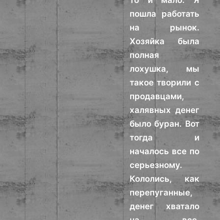
то и мало. Я
пошла работать
на рынок.
Хозяйка была
полная
лохушка, мы
такое творили с
продавцами,
халявных денег
было буран. Вот
тогда и
началось все по
серьезному.
Кололись, как
перепуганные,
денег хватало