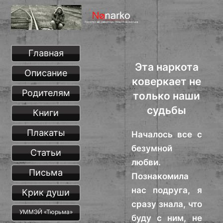
Главная
Эта наркота
Описание
коверкает не
Родителям
только наши
судьбы
Книги
Плакаты
Началось все с
безумной
Статьи
любви.
Письма
Познакомила
нас подруга, я
Крик души
сразу знала, что
УММЭЙ «Тюрьма»
буду с ним, не