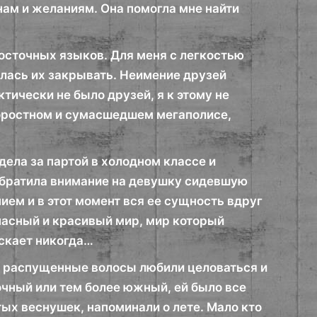
ам и желаниям. Она помогла мне найти
Восточных языков. Для меня с легкостью
илась их закрывать. Неимение друзей
тически не было друзей, я к этому не
коростном и сумасшедшем мегаполисе,
дела за партой в холодном классе и
обратила внимание на девушку сидевшую
ем и в этот момент вся ее сущность вдруг
пасный и красивый мир, мир который
скает никогда…
о распущенные волосы любили целоваться и
очный или тем более южный, ей было все
ых веснушек, напоминали о лете. Мало кто