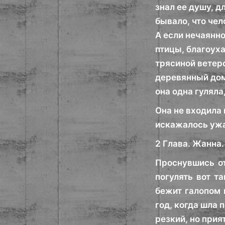
знал ее душу, 
бывало, что чел
А если нечаянно
птицы, благоух
трясиной ветеро
деревянный дом
она одна гуляла
Она не входила 
искажалось уж
2 Глава. Жанна.
Проснувшись от
погулять вот т
бежит галопом 
год, когда шла
резкий, но прия