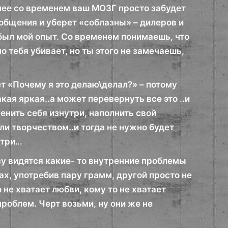
алее со временем ваш МОЗГ просто забудет
 общения и уберет «соблазны» – дилеров и
 был мой опыт. Со временем понимаешь, что
о тебя убивает, но ты этого не замечаешь,
т «Почему я это делаю\делал?» – потому
акая яркая..а может перевернуть все это ..и
енить себя изнутри, наполнить свой
ли творчеством..и тогда не нужно будет
утри…
зу видятся какие- то внутренние проблемы
ах, употребив пару грамм, другой просто не
о не хватает любви, кому то не хватает
проблем. Черт возьми, ну они же не