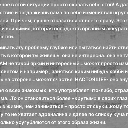
ное в этой ситуации просто сказать себе стоп! А д
ствие и тогда жизнь сама по себе изменит ваш круг
ей. При чем, лучше отказаться от всего сразу. Это
 и вся химия, которая попадает в организм аккуратн
летки.
ивать эту проблему глубже или пытаться найти отве
сть в которой ты живешь, она не интересна..она не т
САМ не такой яркий и интересный…может просто изм
светом и например , заняться каким нибудь хобби и
е» на стороне…может счастье НАСТОЯЩЕЕ- оно вн
 о всех знакомых, кто употребляет что-либо, стра
ма…То он становиться более «крутым» в своих глаз
ь в жизни, чем заниматься – просто от скуки..кому т
у то не хватает адреналина и далее по списку куча 
олько усугубляются от этого образа жизни.