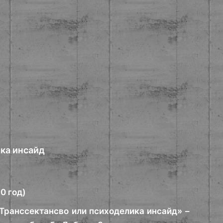
ка инсайд
0 год)
«Транссектансво или психоделика инсайд» –