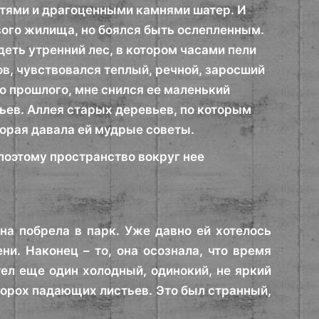
итями и драгоценными камнями шатер. И
ивого жилища, но боялся быть ослепленным.
деть утренний лес, в котором часами пели
в, чувствовался теплый, речной, заросший
го прошлого, мне снился ее маленький
ьев. Аллея старых деревьев, по которым
торая давала ей мудрые советы.
 поэтому пространство вокруг нее
на побрела в парк. Уже давно ей хотелось
ни. Наконец – то, она осознала, что время
тел еще один холодный, одинокий, не яркий
шорох падающих листьев. Это был странный,