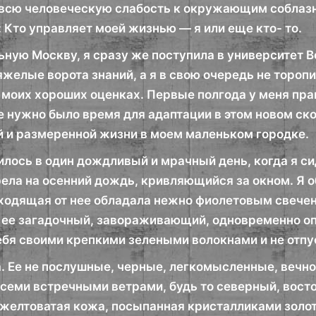
всю человеческую слабость к окружающим соблазн
: Кто управляет моей жизнью — я или еще кто- то.
ьную Москву, я сразу же поступила в университет 
желые ворота знаний, а я в свою очередь не тороп
моих хороших оценках. Первые полгода у меня прак
е нужно было время для адаптации в этом новом с
й и размеренной жизни в моем маленьком городке.
лось в один дождливый и мрачный день, когда я си
ела на осенний дождь, кривляющийся за окном. Я 
сходящая от нее обладала нежно фиолетовым свечени
в ее загадочный, завораживающий, одновременно о
ебя своими крепкими зелеными волокнами и не отпу
. Ее не послушные, черные, легкомысленные, вечн
всеми встречными ветрами, будь то северный, вост
 желтоватая кожа, посыпанная кристалликами золот