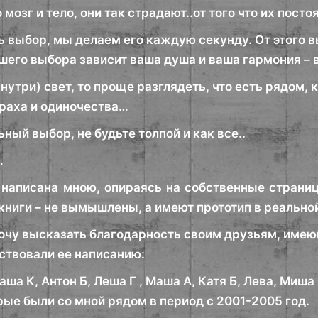
 мозг и тело, они так страдают..от того что их пост
ть выбор, мы делаем его каждую секунду. От этого 
его выбора зависит ваша душа и ваша гармония – в
внутри) свет, то проще разглядеть, что есть рядом, 
траха и одиночества…
ный выбор, не будьте толпой и как все..
…
 написана мною, опираясь на собственные страниц
 книги – не вымышлены, а имеют прототип в реально
 хочу высказать благодарность своим друзьям, имею
ствовали ее написанию:
Паша К, Антон Б, Леша Г , Маша А, Катя Б, Лева, Миш
рые были со мной рядом в период с 2001-2005 год.