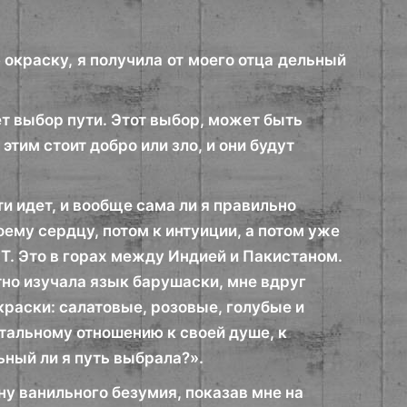
 окраску, я получила от моего отца дельный
ет выбор пути. Этот выбор, может быть
этим стоит добро или зло, и они будут
ти идет, и вообще сама ли я правильно
ему сердцу, потом к интуиции, а потом уже
а Т. Это в горах между Индией и Пакистаном.
тно изучала язык барушаски, мне вдруг
краски: салатовые, розовые, голубые и
тальному отношению к своей душе, к
ный ли я путь выбрала?».
у ванильного безумия, показав мне на