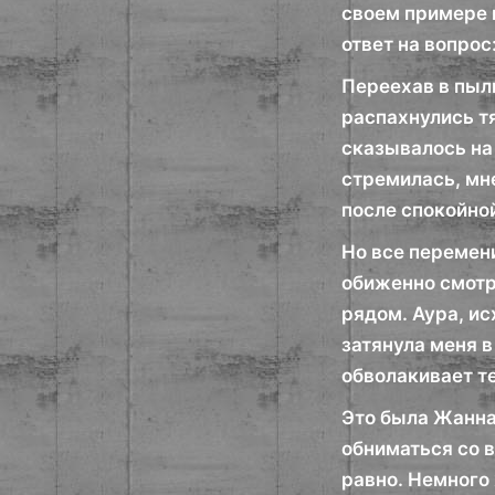
своем примере 
ответ на вопрос
Переехав в пыл
распахнулись тя
сказывалось на 
стремилась, мн
после спокойно
Но все перемени
обиженно смотр
рядом. Аура, и
затянула меня 
обволакивает т
Это была Жанна
обниматься со 
равно. Немного