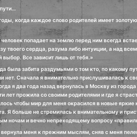
 пути…
годы, когда каждое слово родителей имеет золотую
 человек попадает на землю перед ним всегда вста
зу твоего сердца, разума либо интуиции, а над всем 
й выбор. Все зависит лишь от тебя.»
да была забита раздумьями о том кто, по какому пу
и нет. Сначала я внимательно прислушивалась к сво
когда я два года назад вернулась в Москву из город
ти лет прожила со своими родителями и где я страс
лось чтобы мир для меня окрасился в новые яркие 
а. Я больше не стремилась к внимательному и прис
ым ночам и вечно непреходящему вопросу «правиль
 вернула меня к прежним мыслям, сняв с меня пелен