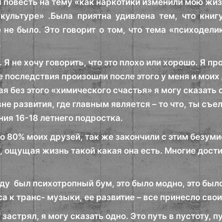
 повесть на тему «как наркотики изменили мою жиз
культуре» .Была приятна удивлена тем, что книг
 не было. Это говорит о том, что тема «психодели
.
. Я не хочу говорить, что это плохо или хорошо. Я п
ие последствия произошли после этого у меня и мои
вя без этого «химического счастья» я могу сказать
вне развития, где главным является – то что, ты съе
ия 16-18 летнего подростка.
что 80% моих друзей, так же закончили с этим безу
ощущая жизнь такой какая она есть. Многие достигл
оду был психотропный бум, это было модно, это был
а к транс- музыки, ее развитие – все принесло сво
 застрял, я могу сказать одно. Это путь в пустоту, 