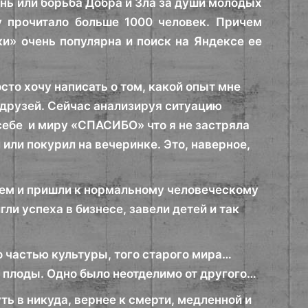
нь или борьба Добра и Зла за души молодых
у прочитало больше 1000 человек. Причем
ки» очень популярна и поиск на Яндексе ее
росто хочу написать о том, какой опыт мне
х друзей. Сейчас анализируя ситуацию
 себе и миру «СПАСИБО» что я не застряла
л или покурил на вечеринке. Это, наверное,
мием и пришли к нормальному человеческому
и успеха в бизнесе, завели детей и так
о частью культуры, того старого мира…
и плоды. Одно было неотделимо от другого…
путь в никуда, вернее к смерти, медленной и