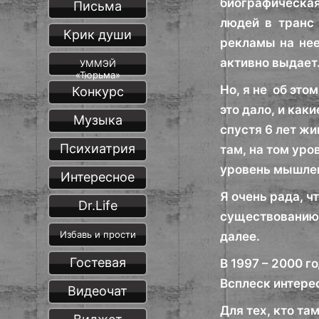
биографическая
Письма
людей в транс 
Крик души
рекламы на нее
активно выдает
УММЭЙ
«Тюрьма»
Но, я не об этом
Конкурс
это дало, и как
Музыка
спустя 6 лет жи
Психиатрия
там, на том уро
уровень мышлен
Интересное
Я очень рада, 
Dr.Life
существованию, 
Избавь и прости
далее.
Гостевая
В 1997 – 2000 г
Всплеск интерес
Видеочат
Для тех, кто там