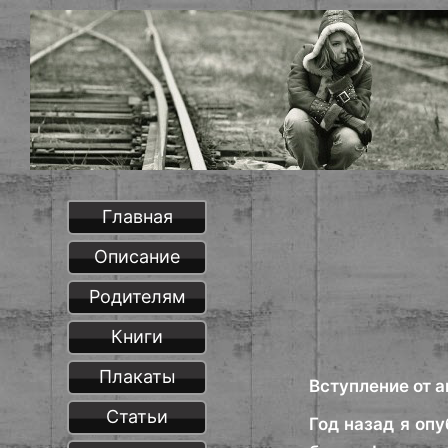
Главная
Описание
Родителям
Книги
Плакаты
Вступление от а
Статьи
Год назад я оп