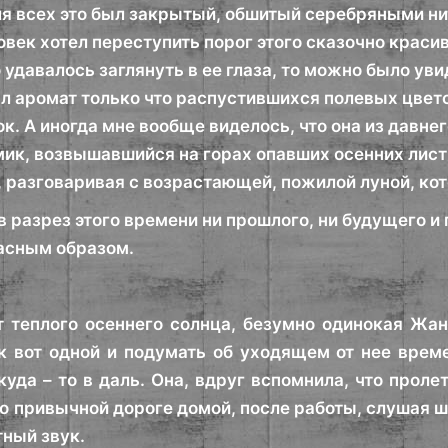
для всех это был закрытый, обшитый серебряными н
овек хотел переступить порог этого сказочно крас
 удавалось заглянуть в ее глаза, то можно было уви
ал аромат только что распустившихся полевых цвето
к. А иногда мне вообще виделось, что она из давне
ик, возвышавшийся на горах опавших осенних лист
, разговаривая с возрастающей, пожилой луной, ко
в разрез этого времени ни прошлого, ни будущего и
асным образом.
 теплого осеннего солнца, безумно одинокая Жан
ак вот одной и подумать об уходящем от нее време
куда – то в даль. Она, вдруг вспомнила, что проле
 по привычной дороге домой, после работы, слушая 
тный звук.