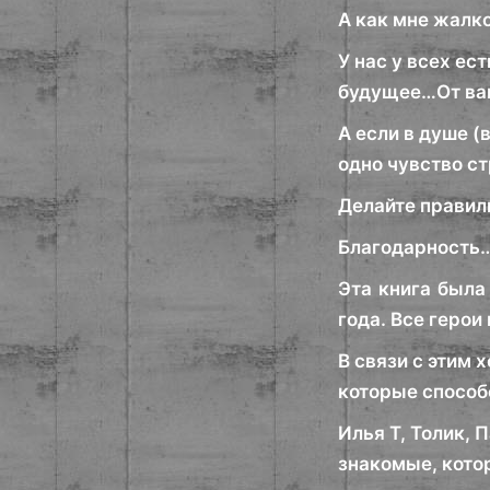
А как мне жалко
У нас у всех ес
будущее…От ваш
А если в душе (
одно чувство с
Делайте правиль
Благодарность
Эта книга была
года. Все герои
В связи с этим
которые способ
Илья Т, Толик, 
знакомые, кото