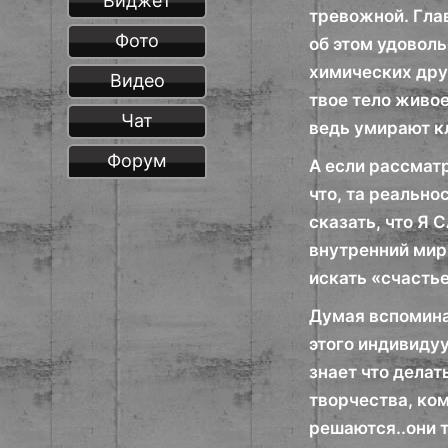
Виджет
тревожной. Глав
Фото
об этом удоволь
химических друз
Видео
твое тело живое
Чат
ведь умирают к
Форум
А если рассматр
что, та реально
сказать, что Я 
внутренний мир 
искать «счасть
Думая вспоминая
этого индивидуу
знает что делат
творчества, ком
решаются..они т