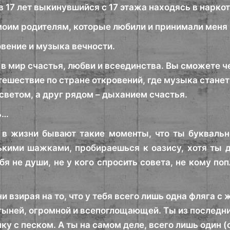
 в 17 лет выкинувшийся с 17 этажа находясь в нарк
 моим родителям, которые любили и принимали меня 
овение и музыка вечности.
в мир счастья, любви и всеединства. Вы сможете ч
тешествие по стране откровений, где музыка станет
ветом, а друг рядом – дыханием счастья.
ь…
 в жизни бывают такие моменты, что ты буквальн
кими шажками, пробираешься к оазису, хотя ты д
бя не души, не у кого спросить совета, не кому по
 ни взирая на то, что у тебя всего лишь одна фляга с
ыней, огромной и всепоглощающей. Ты из последних
у с песком. А ты на самом деле, всего лишь один (