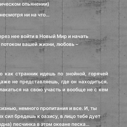
отическом опьянении)
несмотря ни на что…
ерез нее войти в Новый Мир и начать
 потоком вашей жизни, любовь –
о как странник идешь по знойной, горячей
аже не представляешь, где он находиться.
плакаться на свою участь и вообще не с кем
 жизнью, немного пропитания и все. И, ты
 сил бредешь к оазису, в лицо тебе дует
одна) песчинка в этом океане песка…