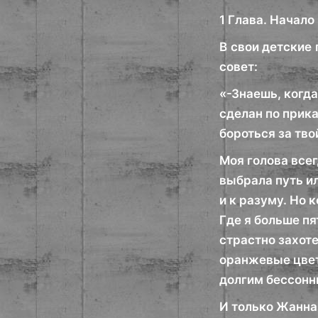
1 Глава. Начало
В свои детские 
совет:
«-Знаешь, когда
сделан по прика
бороться за тво
Моя голова всег
выбрала путь ил
и к разуму. Но 
Где я больше пя
страстно захоте
оранжевые цвет
долгим бессонн
И только Жанна