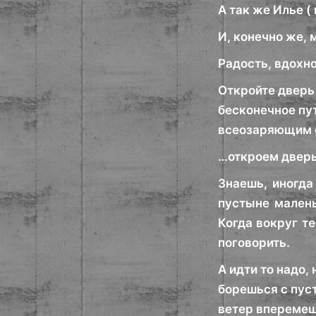
А так же Илье (
И, конечно же,
Радость, вдохн
Откройте дверь 
бесконечное пу
всеозаряющим с
…откроем двер
Знаешь, иногда
пустыне малень
Когда вокруг те
поговорить.
А идти то надо,
борешься с пуст
ветер вперемешк