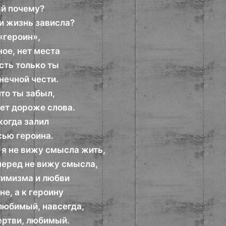
й почему?
и жизнь зависла?
«героин»,
ное, нет места
сть только ты
нечной чести.
что ты забыл,
нет дороже слова.
когда залил
ью героина.
 я не вижу смысла жить,
перед не вижу смысла,
тимизма и любви
не, а к героину
 любимый, навсегда,
ртви, любимый.