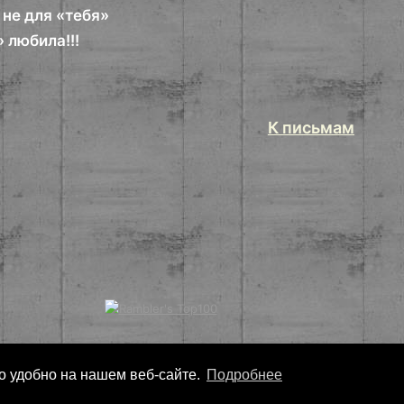
 не для «тебя»
» любила!!!
К письмам
ло удобно на нашем веб-сайте.
Подробнее
Copyright
Nonarko
2026 - Все права защищены