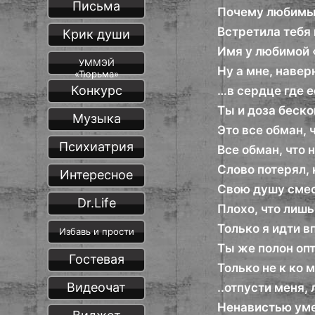
Письма
Почему любимы
Встретила тебя 
Крик души
Имя у любимой 
УММЭЙ
Ну а мне, навер
«Тюрьма»
Конкурс
…в сердце где е
Ты и доза беско
Музыка
Это все обман, 
Психиатрия
Все обман, что 
Слово потерял, 
Интересное
Свою душу смес
Dr.Life
Плохо, что лишь
Только я идти в
Избавь и прости
Ты же полон оп
Гостевая
Только не к ко м
Видеочат
..отпусти меня,
Ненавистью уме