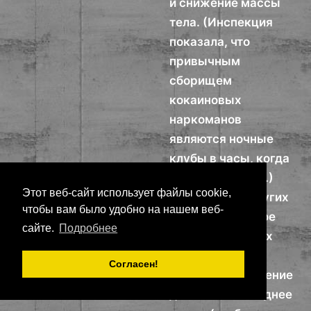
и снижение массы
тела. (Инспекция
показала, что
привычным
сборищем
кокаиновых
наркоманов
являются ночные
клубы в часы, когда
они не работают.)
Этот веб-сайт использует файлы cookie,
При наличии других
чтобы вам было удобно на нашем веб-
признаков частое
сайте.
Подробнее
посещение таких
клубов, а также
Согласен!
быстрое увеличение
долгов за последнее