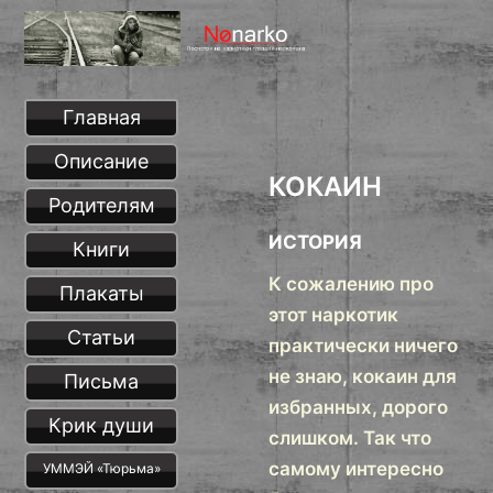
Главная
Описание
КОКАИН
Родителям
ИСТОРИЯ
Книги
К сожалению про
Плакаты
этот наркотик
Статьи
практически ничего
не знаю, кокаин для
Письма
избранных, дорого
Крик души
слишком. Так что
самому интересно
УММЭЙ «Тюрьма»