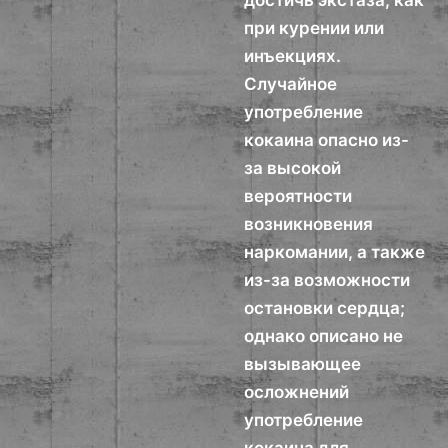
достичь экстаза, как
при курении или
инъекциях.
Случайное
употребление
кокаина опасно из-
за высокой
вероятности
возникновения
наркомании, а также
из-за возможности
остановки сердца;
однако описано не
вызывающее
осложнений
употребление