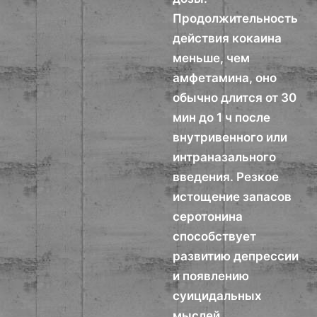
Продолжительность
действия кокаина
меньше, чем
амфетамина, оно
обычно длится от 30
мин до 1 ч после
внутривенного или
интраназального
введения. Резкое
истощение запасов
серотонина
способствует
развитию депрессии
и появлению
суицидальных
мыслей,