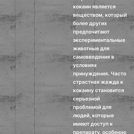
кокаин является
веществом, который
более других
предпочитают
экспериментальные
животные для
самовведения в
условиях
принуждения. Часто
страстная жажда к
кокаину становится
серьезной
проблемой для
людей, которые
имеют доступ к
препарату, особенно