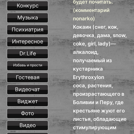
будет почитать.
Конкурс
(комментарий
Музыка
nonarko)
Кокаин (снег, кок,
Психиатрия
девочка, дама, snow,
Интересное
coke, girl, lady)—
алкалоид,
Dr.Life
получаемый из
Избавь и прости
кустарника
Гостевая
Erythroxylon
coca, растения,
Видеочат
произрастающего в
Виджет
Боливии и Перу, где
крестьяне жуют его
Фото
листья, обладающие
Видео
стимулирующим