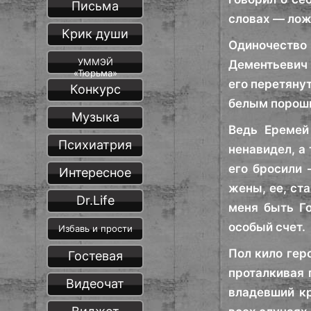
Письма
словах — лож
Крик души
Одиночество 
УММЭЙ
Дементьевич 
«Тюрьма»
его перетяну
Конкурс
белым порошко
Музыка
Ведь Еремей
Психиатрия
ненавидел, а 
его бросили 
Интересное
жены, ее, ст
Dr.Life
меня быть Го
особый счет.
Избавь и прости
Пол кило гер
Гостевая
проталкивая 
Видеочат
владевший кр