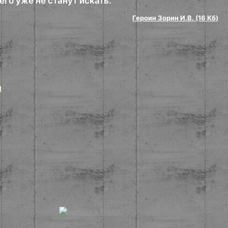
его уже не станут искать.
Героин Зорин И.В. (16 Кб)
и