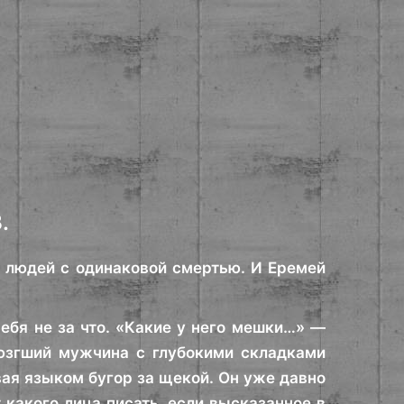
.
ух людей с одинаковой смертью. И Еремей
себя не за что. «Какие у него мешки…» —
рюзгший мужчина с глубокими складками
ивая языком бугор за щекой. Он уже давно
т какого лица писать, если высказанное в