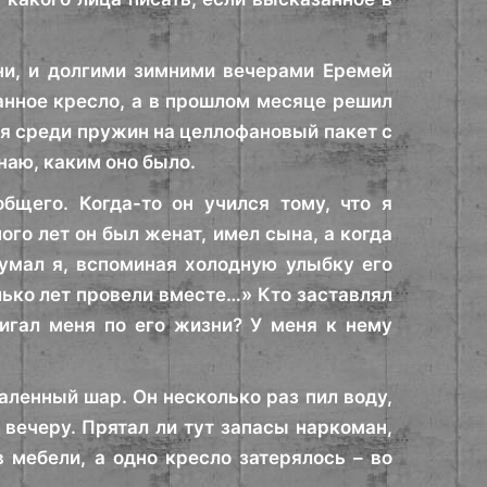
ни, и долгими зимними вечерами Еремей
анное кресло, а в прошлом месяце решил
ся среди пружин на целлофановый пакет с
наю, каким оно было.
бщего. Когда-то он учился тому, что я
ного лет он был женат, имел сына, а когда
думал я, вспоминая холодную улыбку его
лько лет провели вместе…» Кто заставлял
игал меня по его жизни? У меня к нему
аленный шар. Он несколько раз пил воду,
 вечеру. Прятал ли тут запасы наркоман,
 мебели, а одно кресло затерялось – во