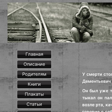
Главная
Описание
Родителям
У смерти сто
Дементьевич 
Книги
Он был уже т
Плакаты
тыкал он па
Статьи
возле рта, к
говорил о се