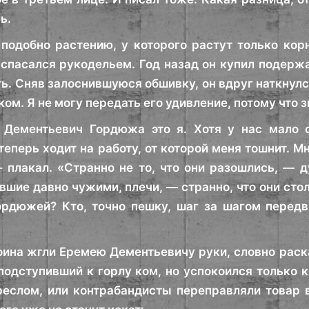
ь.
подобно растению, у которого растут только кор
спасался рукодельем. Год назад он купил подерж
ть. Сняв залоснившуюся обшивку, он вдруг наткнул
м. Я не могу передать его удивление, потому что з
 Дементьевич Гордюжа это я. Хотя у нас мало о
теперь ходит на работу, от которой меня тошнит. М
– плакал. «Странно не то, что они разошлись, — 
авшие давно чужими, плечи, — странно, что они сто
рдюжей? Кто, точно пешку, шаг за шагом передв
оина жгли Еремею Дементьевичу руки, словно раск
подступивший к горлу ком, но успокоился только к
еслом, или контрабандисты переправляли товар в