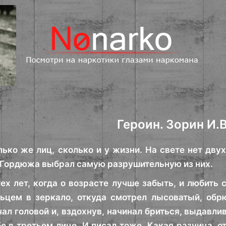
Героин. Зорин И.В
лько же лиц, сколько и у жизни. На свете нет дв
Гордюжа выбрал самую разрушительную из них.
ех лет, когда о возрасте лучше забыть, и любить 
льцем в зеркало, откуда смотрел лысоватый, об
ачал головой и, вздохнув, начинал бриться, выдавл
бе в третьем лице. И писал тоже. Какая разница, о