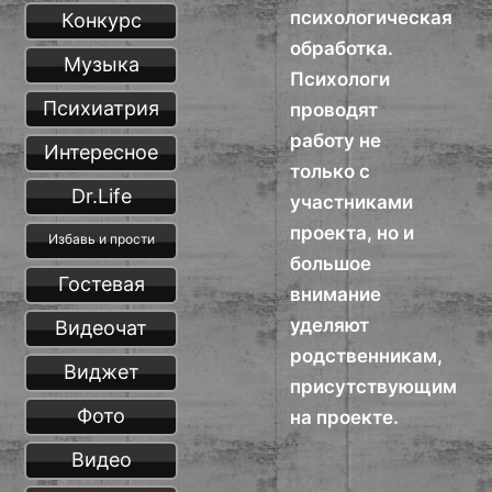
психологическая
Конкурс
обработка.
Музыка
Психологи
Психиатрия
проводят
работу не
Интересное
только с
Dr.Life
участниками
проекта, но и
Избавь и прости
большое
Гостевая
внимание
уделяют
Видеочат
родственникам,
Виджет
присутствующим
Фото
на проекте.
Видео