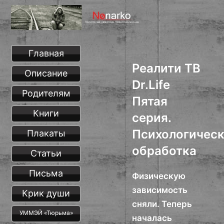
Главная
Реалити ТВ
Описание
Dr.Life
Родителям
Пятая
Книги
серия.
Психологичес
Плакаты
обработка
Статьи
Письма
Физическую
зависимость
Крик души
сняли. Теперь
УММЭЙ «Тюрьма»
началась