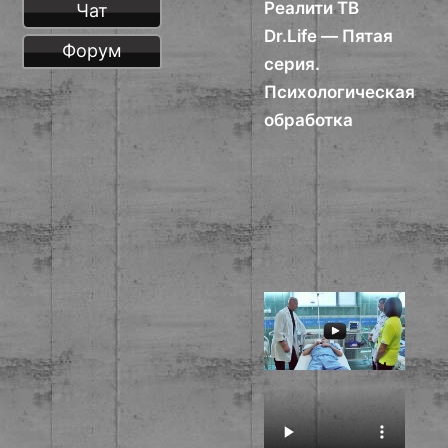
Реалити ТВ
Чат
Dr.Life — Пятая
Форум
серия.
Психологическая
обработка