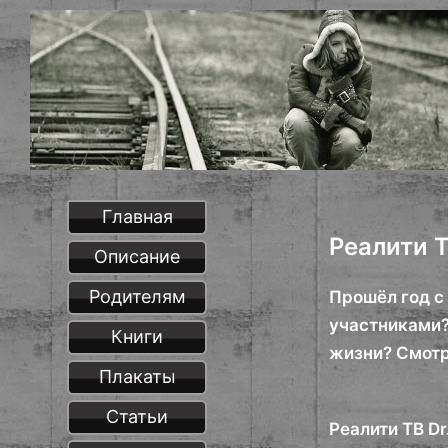
Главная
Реалити Т
Описание
Родителям
Прошёл год с 
участниками? 
Книги
жизни? Смотр
Плакаты
Статьи
Реалити ТВ Dr