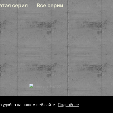
атая серия
Все серии
ло удобно на нашем веб-сайте.
Подробнее
Copyright
Nonarko
2026 - Все права защищены