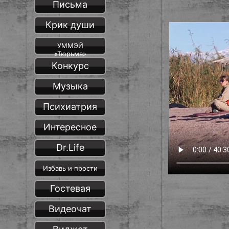
Письма
Крик души
УММЭЙ
«Тюрьма»
Конкурс
Музыка
Психиатрия
Интересное
Dr.Life
Избавь и прости
Гостевая
Видеочат