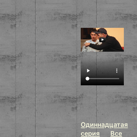
Одиннадцатая
серия
Все