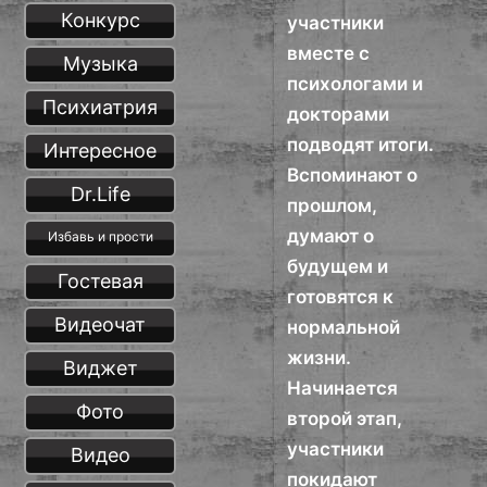
Конкурс
участники
вместе с
Музыка
психологами и
Психиатрия
докторами
подводят итоги.
Интересное
Вспоминают о
Dr.Life
прошлом,
думают о
Избавь и прости
будущем и
Гостевая
готовятся к
Видеочат
нормальной
жизни.
Виджет
Начинается
Фото
второй этап,
участники
Видео
покидают