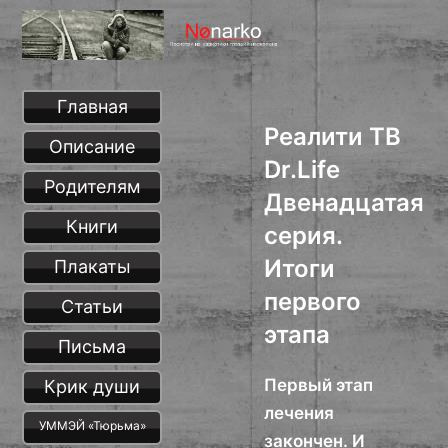
Главная
Реалити ТВ
Описание
Dr.Life
Родителям
Двенадцатая
Книги
серия.
Итоги
Плакаты
первого
Статьи
этапа
Письма
Первый этап
Крик души
лечения
УММЭЙ «Тюрьма»
закончен. И