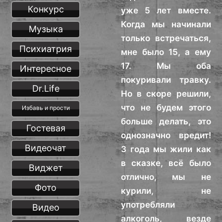
Конкурс
уже 5 лет вместе.
Когда мы начинали
Музыка
только встречаться,
Психиатрия
мне было 15, а ему
17. Мы оба
Интересное
покуривали травку.
Dr.Life
Но в скоре решили,
что не будем этого
Избавь и прости
больше делать, это
Гостевая
однозначно вредит!
Видеочат
3 года мы жили как
в сказке, всё было
Виджет
отлично, мы не
Фото
курили, не
употребляли
Видео
алкоголь, везде