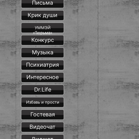
Письма
Крик души
УММЭЙ
«Тюрьма»
Конкурс
Музыка
Психиатрия
Интересное
Dr.Life
Избавь и прости
Гостевая
Видеочат