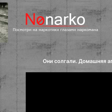
Они солгали. Домашняя а