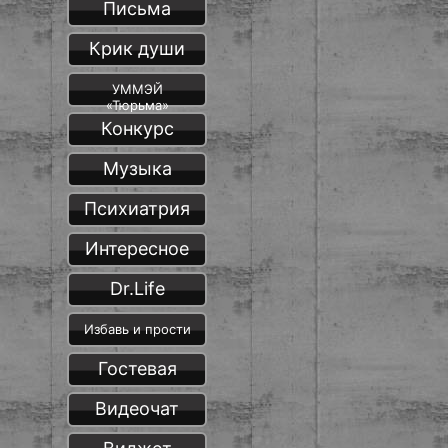
Письма
Крик души
УММЭЙ
«Тюрьма»
Конкурс
Музыка
Психиатрия
Интересное
Dr.Life
Избавь и прости
Гостевая
Видеочат