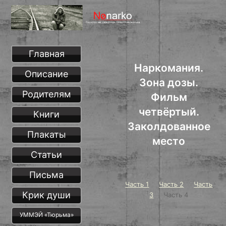
Главная
Наркомания.
Описание
Зона дозы.
Родителям
Фильм
четвёртый.
Книги
Заколдованное
Плакаты
место
Статьи
Письма
Часть 1
Часть 2
Часть
Крик души
3
Часть 4
УММЭЙ «Тюрьма»