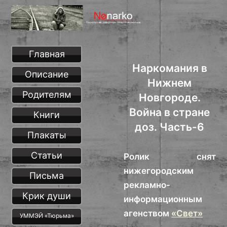
Главная
Наркомания в
Описание
Нижнем
Родителям
Новгороде.
Война в стране
Книги
доз. Часть-6
Плакаты
Статьи
Ролик снят
нижегородским
Письма
рекламно-
Крик души
информационным
агенством
«Свет»
УММЭЙ «Тюрьма»