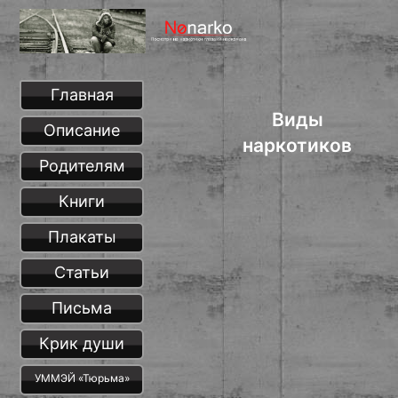
Главная
Виды
Описание
наркотиков
Родителям
Книги
Плакаты
Статьи
Письма
Крик души
УММЭЙ «Тюрьма»