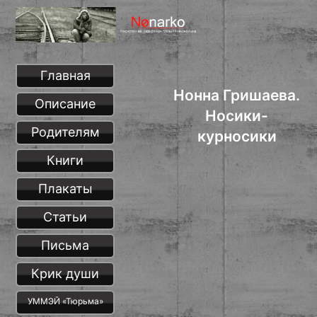
Главная
Нонна Гришаева.
Описание
Носики-
Родителям
курносики
Книги
Плакаты
Статьи
Письма
Крик души
УММЭЙ «Тюрьма»