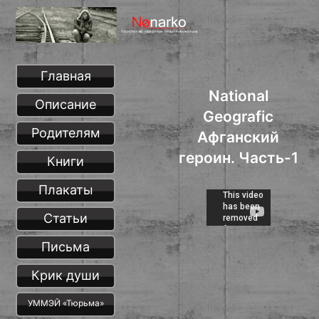
Главная
National
Описание
Geografic
Родителям
Афганский
героин. Часть-1
Книги
Плакаты
Статьи
Письма
Крик души
УММЭЙ «Тюрьма»