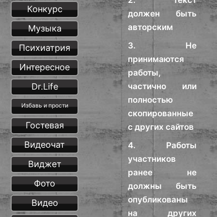
2. Текст
Конкурс
должен быть
авторским
Музыка
3. Не
Психиатрия
принимаются
Интересное
работы,
Dr.Life
частично или
полностью
Избавь и прости
скопированные
Гостевая
с других сайтов
Видеочат
4. Работы
участников
Виджет
ранее не
Фото
должны быть
опубликованы
Видео
на других