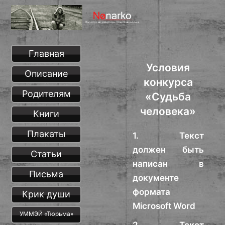
Главная
Условия
Описание
конкурса
Родителям
«Судьба
человека»
Книги
Плакаты
1. Текст
должен быть
Статьи
написан в
Письма
документе
формата
Крик души
Microsoft Word
УММЭЙ «Тюрьма»