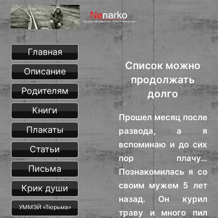
Главная
Список можно
Описание
продолжать
Родителям
долго
Книги
Прошел месяц после
Плакаты
развода, а я
вспоминаю и до сих
Статьи
пор плачу…
Письма
Познакомилась я со
своим мужем 5 лет
Крик души
назад. Он курил
УММЭЙ «Тюрьма»
траву и много пил