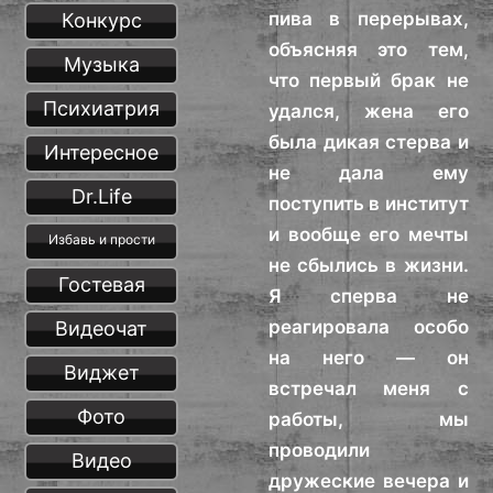
пива в перерывах,
Конкурс
объясняя это тем,
Музыка
что первый брак не
Психиатрия
удался, жена его
была дикая стерва и
Интересное
не дала ему
Dr.Life
поступить в институт
и вообще его мечты
Избавь и прости
не сбылись в жизни.
Гостевая
Я сперва не
реагировала особо
Видеочат
на него — он
Виджет
встречал меня с
Фото
работы, мы
проводили
Видео
дружеские вечера и