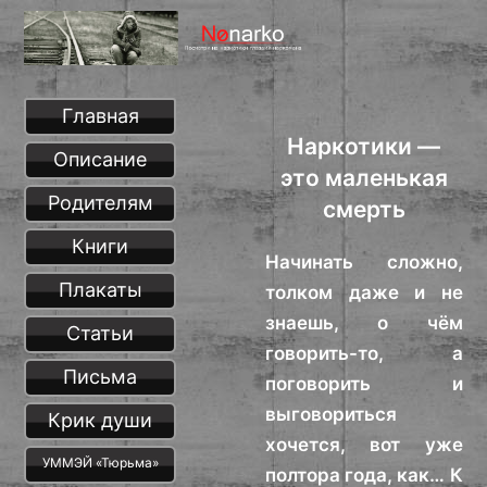
Главная
Наркотики —
Описание
это маленькая
Родителям
смерть
Книги
Начинать сложно,
Плакаты
толком даже и не
знаешь, о чём
Статьи
говорить-то, а
Письма
поговорить и
выговориться
Крик души
хочется, вот уже
УММЭЙ «Тюрьма»
полтора года, как… К