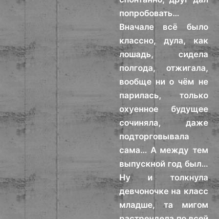
попробовать…
Вначале всё было
классно, дула, как
лошадь, сидела
полгода, отжигала,
вообще ни о чём не
парилась, только
охуенное будущее
сочиняла, даже
подторговывала
сама… А между тем
выпускной год был…
Ну и толкнула
девчоночке на класс
младше, та мигом
растрендела по всей