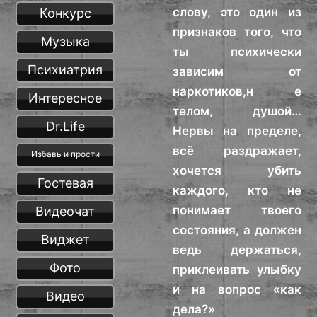
слову, это один из
Конкурс
признаков того, что
Музыка
ты психически
Психиатрия
зависим от
наркотиков,н е
Интересное
телом, душой…
Dr.Life
Нервы на пределе,
всё раздражает,
Избавь и прости
хочется убить
Гостевая
каждого, кто не
понимает твоего
Видеочат
состояния, а должен
Виджет
ведь держаться,
Фото
приклеивать улыбку
и на вопрос «как
Видео
дела?»